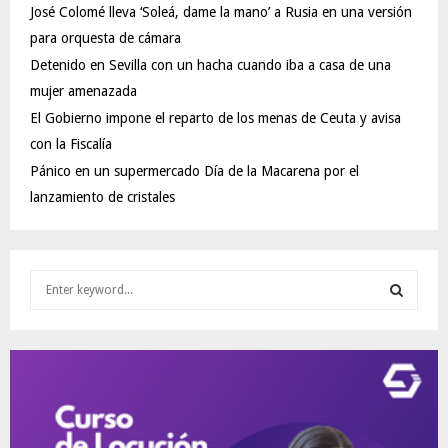
José Colomé lleva ‘Soleá, dame la mano’ a Rusia en una versión
para orquesta de cámara
Detenido en Sevilla con un hacha cuando iba a casa de una
mujer amenazada
El Gobierno impone el reparto de los menas de Ceuta y avisa
con la Fiscalía
Pánico en un supermercado Día de la Macarena por el
lanzamiento de cristales
S
e
a
S
r
c
E
h
f
A
o