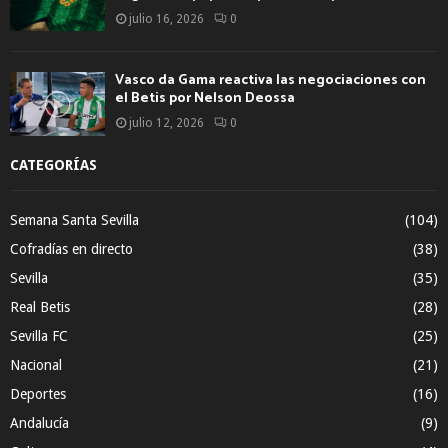
julio 16, 2026
0
Vasco da Gama reactiva las negociaciones con
el Betis por Nelson Deossa
julio 12, 2026
0
CATEGORÍAS
Semana Santa Sevilla
(104)
Cofradías en directo
(38)
Sevilla
(35)
Real Betis
(28)
Sevilla FC
(25)
Nacional
(21)
Deportes
(16)
Andalucía
(9)