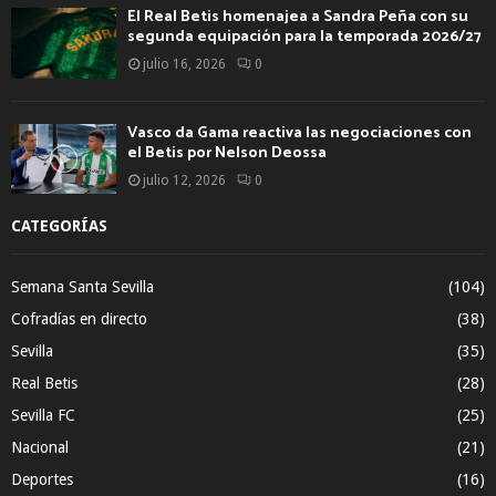
El Real Betis homenajea a Sandra Peña con su
segunda equipación para la temporada 2026/27
julio 16, 2026
0
Vasco da Gama reactiva las negociaciones con
el Betis por Nelson Deossa
julio 12, 2026
0
CATEGORÍAS
Semana Santa Sevilla
(104)
Cofradías en directo
(38)
Sevilla
(35)
Real Betis
(28)
Sevilla FC
(25)
Nacional
(21)
Deportes
(16)