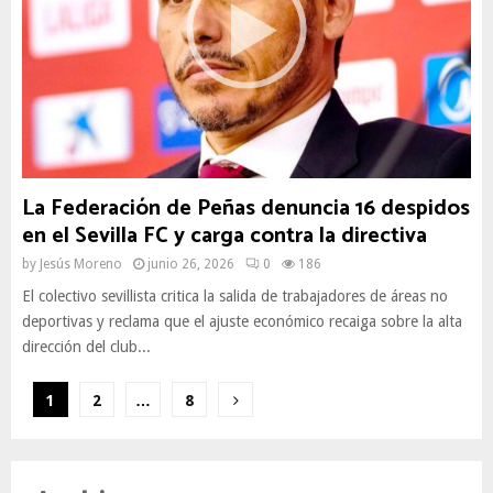
La Federación de Peñas denuncia 16 despidos
en el Sevilla FC y carga contra la directiva
by
Jesús Moreno
junio 26, 2026
0
186
El colectivo sevillista critica la salida de trabajadores de áreas no
deportivas y reclama que el ajuste económico recaiga sobre la alta
dirección del club...
Paginación
1
2
…
8
de
entradas