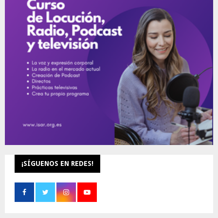
A
o
r
R
:
C
H
¡SÍGUENOS EN REDES!