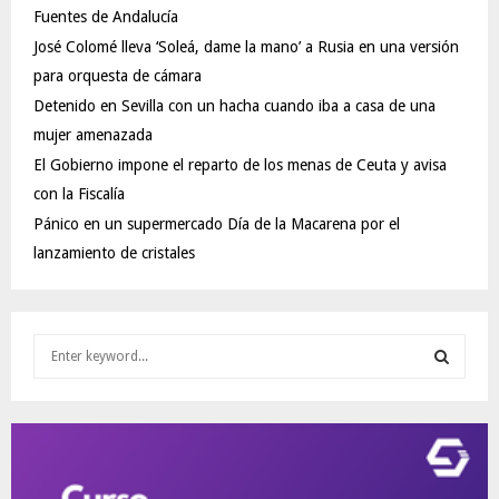
Fuentes de Andalucía
José Colomé lleva ‘Soleá, dame la mano’ a Rusia en una versión
para orquesta de cámara
Detenido en Sevilla con un hacha cuando iba a casa de una
mujer amenazada
El Gobierno impone el reparto de los menas de Ceuta y avisa
con la Fiscalía
Pánico en un supermercado Día de la Macarena por el
lanzamiento de cristales
S
e
a
S
r
c
E
h
f
A