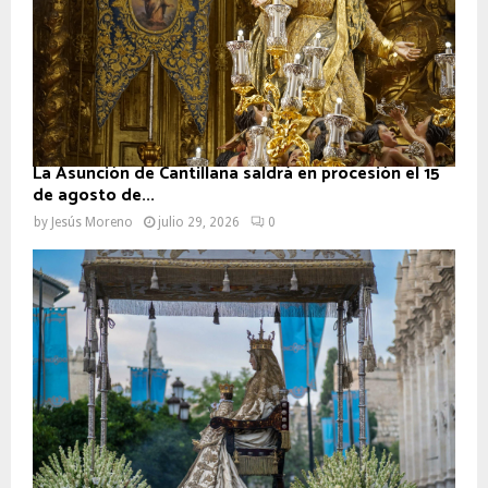
La Asunción de Cantillana saldrá en procesión el 15
de agosto de...
by
Jesús Moreno
julio 29, 2026
0