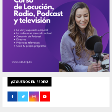
o
r
R
:
C
H
¡SÍGUENOS EN REDES!