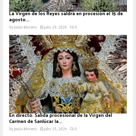
La Virgen de los Reyes saldrá en procesión el 15 de
agosto...
by
Jesús Moreno
julio 29, 2026
0
En directo: Salida procesional de la Virgen del
Carmen de Sanlúcar la...
by
Jesús Moreno
julio 25, 2026
0