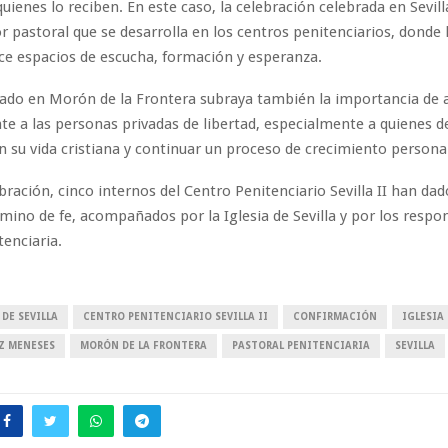
quienes lo reciben. En este caso, la celebración celebrada en Sevill
bor pastoral que se desarrolla en los centros penitenciarios, donde 
ece espacios de escucha, formación y esperanza.
brado en Morón de la Frontera subraya también la importancia d
te a las personas privadas de libertad, especialmente a quienes 
n su vida cristiana y continuar un proceso de crecimiento personal
bración, cinco internos del Centro Penitenciario Sevilla II han da
mino de fe, acompañados por la Iglesia de Sevilla y por los respon
tenciaria.
DE SEVILLA
CENTRO PENITENCIARIO SEVILLA II
CONFIRMACIÓN
IGLESIA 
IZ MENESES
MORÓN DE LA FRONTERA
PASTORAL PENITENCIARIA
SEVILLA