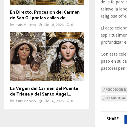
de la fe para 
relieve la la
En Directo: Procesión del Carmen
religiosa ofr
de San Gil por las calles de...
by
Jesús Moreno
julio 18, 2026
0
El acto cele
espiritualmen
profundizar e
Con esta cele
paso en su ca
pastoral peni
La Virgen del Carmen del Puente
ARCHIDIÓCESIS 
de Triana y del Santo Ángel...
JOSÉ ÁNGEL SA
by
Jesús Moreno
julio 16, 2026
0
SHARE