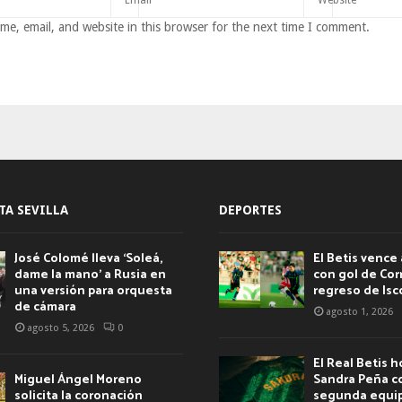
e, email, and website in this browser for the next time I comment.
TA SEVILLA
DEPORTES
José Colomé lleva ‘Soleá,
El Betis vence 
dame la mano’ a Rusia en
con gol de Corr
una versión para orquesta
regreso de Isc
de cámara
agosto 1, 2026
agosto 5, 2026
0
El Real Betis 
Miguel Ángel Moreno
Sandra Peña c
solicita la coronación
segunda equip