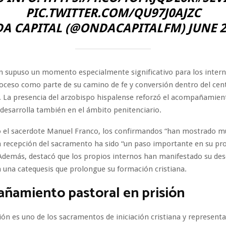
PIC.TWITTER.COM/QU97J0AJZC
A CAPITAL (@ONDACAPITALFM)
JUNE 2
n supuso un momento especialmente significativo para los intern
roceso como parte de su camino de fe y conversión dentro del cen
. La presencia del arzobispo hispalense reforzó el acompañamien
a desarrolla también en el ámbito penitenciario.
ó el sacerdote Manuel Franco, los confirmandos “han mostrado 
la recepción del sacramento ha sido “un paso importante en su pr
Además, destacó que los propios internos han manifestado su de
 una catequesis que prolongue su formación cristiana.
ñamiento pastoral en prisión
ón es uno de los sacramentos de iniciación cristiana y represent