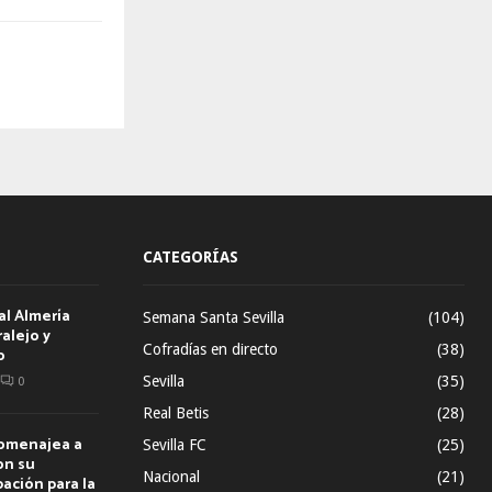
CATEGORÍAS
al Almería
Semana Santa Sevilla
(104)
alejo y
Cofradías en directo
(38)
o
Sevilla
(35)
0
Real Betis
(28)
homenajea a
Sevilla FC
(25)
on su
Nacional
(21)
ación para la