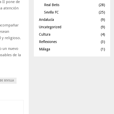
a II pone de
Real Betis
(28)
la atención
Sevilla FC
(25)
Andalucía
(9)
e acompañar
Uncategorized
(9)
desean
Cultura
(4)
 y religioso.
Reflexiones
(3)
do un nuevo
Málaga
(1)
sables de la
DE SEVILLA