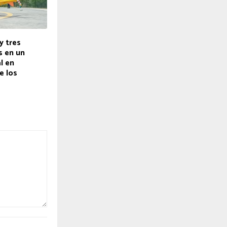
y tres
s en un
l en
e los