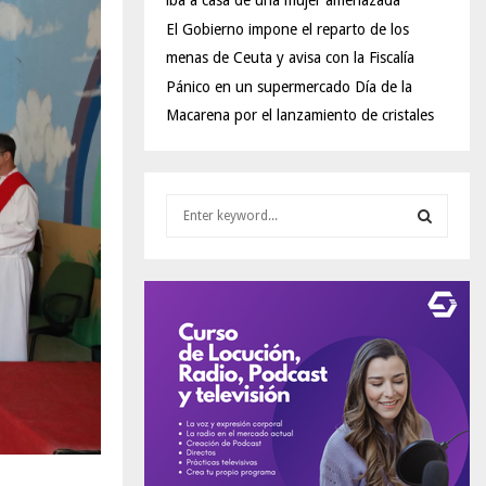
iba a casa de una mujer amenazada
El Gobierno impone el reparto de los
menas de Ceuta y avisa con la Fiscalía
Pánico en un supermercado Día de la
Macarena por el lanzamiento de cristales
S
e
a
S
r
c
E
h
f
A
o
r
R
:
C
H