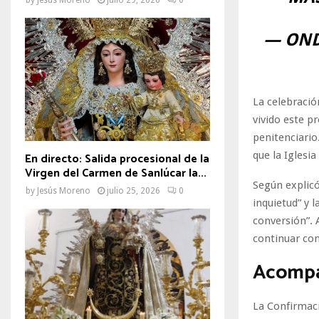
— OND
La celebració
vivido este p
penitenciario
que la Iglesi
En directo: Salida procesional de la
Virgen del Carmen de Sanlúcar la...
Según explic
by
Jesús Moreno
julio 25, 2026
0
inquietud” y 
conversión”. 
continuar con
Acompa
La Confirmaci