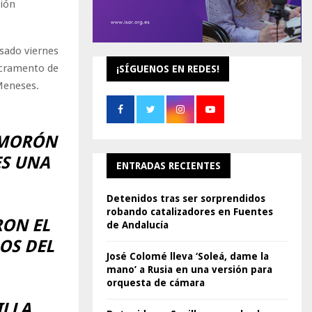
ción
asado viernes
sacramento de
¡SÍGUENOS EN REDES!
Meneses.
N MORÓN
ES UNA
ENTRADAS RECIENTES
Detenidos tras ser sorprendidos
robando catalizadores en Fuentes
RON EL
de Andalucía
OS DEL
José Colomé lleva ‘Soleá, dame la
mano’ a Rusia en una versión para
orquesta de cámara
ILLA