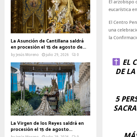
El arzobispo 
eucarística e
El Centro Pen
una celebraci
la Confirmaci
La Asunción de Cantillana saldrá
en procesión el 15 de agosto de...
by
Jesús Moreno
julio 29, 2026
0
EL C
DE LA
5 PER
SACRA
La Virgen de los Reyes saldrá en
procesión el 15 de agosto...
MÁS
by
Jesús Moreno
julio 29, 2026
0