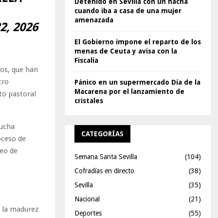
Detenido en Sevilla con un hacha
cuando iba a casa de una mujer
amenazada
2, 2026
El Gobierno impone el reparto de los
menas de Ceuta y avisa con la
Fiscalía
os, que han
tro
Pánico en un supermercado Día de la
Macarena por el lanzamiento de
to pastoral
cristales
mucha
CATEGORÍAS
oceso de
seo de
Semana Santa Sevilla
(104)
Cofradías en directo
(38)
Sevilla
(35)
Nacional
(21)
a la madurez
Deportes
(55)