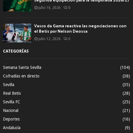
segunda equipación para la temporada 2026/27
julio 16, 2026
0
Vasco da Gama reactiva las negociaciones con
el Betis por Nelson Deossa
julio 12, 2026
0
CATEGORÍAS
Semana Santa Sevilla
(104)
Cofradías en directo
(38)
Sevilla
(35)
Real Betis
(28)
Sevilla FC
(25)
Nacional
(21)
Deportes
(16)
Andalucía
(9)