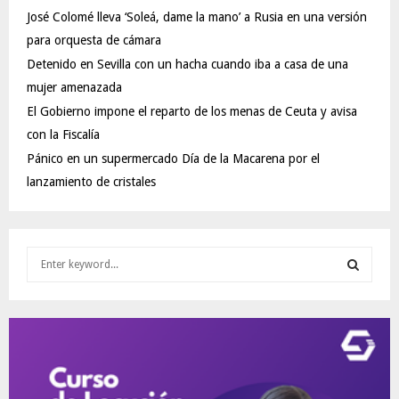
José Colomé lleva ‘Soleá, dame la mano’ a Rusia en una versión
para orquesta de cámara
Detenido en Sevilla con un hacha cuando iba a casa de una
mujer amenazada
El Gobierno impone el reparto de los menas de Ceuta y avisa
con la Fiscalía
Pánico en un supermercado Día de la Macarena por el
lanzamiento de cristales
S
e
a
S
r
c
E
h
f
A
o