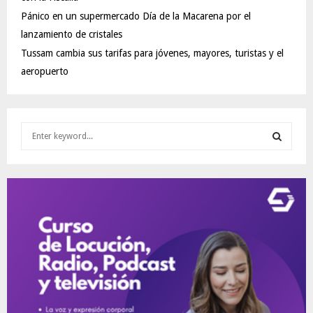
Pánico en un supermercado Día de la Macarena por el
lanzamiento de cristales
Tussam cambia sus tarifas para jóvenes, mayores, turistas y el
aeropuerto
S
e
a
S
r
c
E
h
f
A
o
r
R
:
C
H