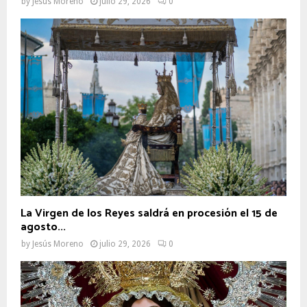
by
Jesús Moreno
julio 29, 2026
0
La Virgen de los Reyes saldrá en procesión el 15 de
agosto...
by
Jesús Moreno
julio 29, 2026
0