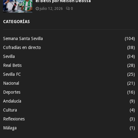
el Betis por Nelson Deossa
julio 12, 2026
0
CATEGORÍAS
Semana Santa Sevilla
(104)
Cofradías en directo
(38)
Sevilla
(34)
Real Betis
(28)
Sevilla FC
(25)
Nacional
(21)
Deportes
(16)
Andalucía
(9)
Cultura
(4)
Reflexiones
(3)
Málaga
(1)