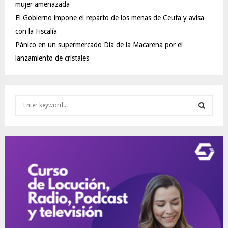
mujer amenazada
El Gobierno impone el reparto de los menas de Ceuta y avisa
con la Fiscalía
Pánico en un supermercado Día de la Macarena por el
lanzamiento de cristales
S
e
a
S
r
c
E
h
f
A
o
r
R
:
C
H