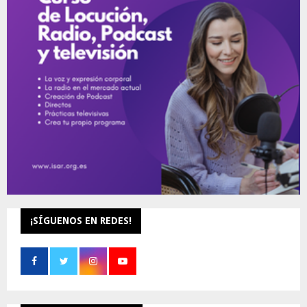
o
r
R
:
C
H
¡SÍGUENOS EN REDES!