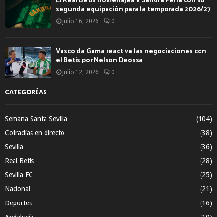
El Real Betis homenajea a Sandra Peña con su
segunda equipación para la temporada 2026/27
julio 16, 2026
0
Vasco da Gama reactiva las negociaciones con
el Betis por Nelson Deossa
julio 12, 2026
0
CATEGORÍAS
Semana Santa Sevilla
(104)
Cofradías en directo
(38)
Sevilla
(36)
Real Betis
(28)
Sevilla FC
(25)
Nacional
(21)
Deportes
(16)