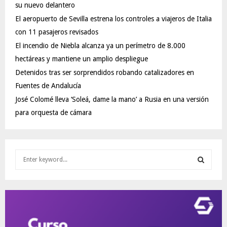
su nuevo delantero
El aeropuerto de Sevilla estrena los controles a viajeros de Italia
con 11 pasajeros revisados
El incendio de Niebla alcanza ya un perímetro de 8.000
hectáreas y mantiene un amplio despliegue
Detenidos tras ser sorprendidos robando catalizadores en
Fuentes de Andalucía
José Colomé lleva ‘Soleá, dame la mano’ a Rusia en una versión
para orquesta de cámara
S
e
a
S
r
c
E
h
f
A