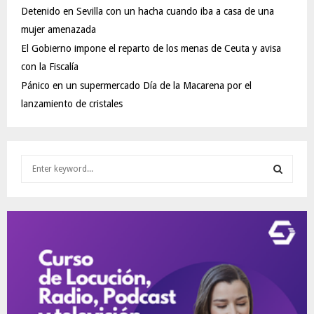
Detenido en Sevilla con un hacha cuando iba a casa de una
mujer amenazada
El Gobierno impone el reparto de los menas de Ceuta y avisa
con la Fiscalía
Pánico en un supermercado Día de la Macarena por el
lanzamiento de cristales
S
e
a
S
r
c
E
h
f
A
o
r
R
:
C