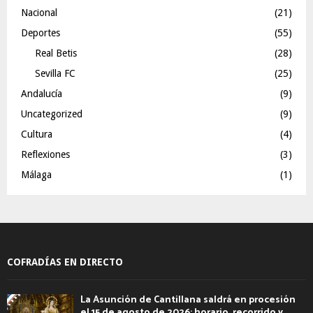
Nacional
(21)
Deportes
(55)
Real Betis
(28)
Sevilla FC
(25)
Andalucía
(9)
Uncategorized
(9)
Cultura
(4)
Reflexiones
(3)
Málaga
(1)
COFRADÍAS EN DIRECTO
La Asunción de Cantillana saldrá en procesión
el 15 de agosto de 2026: horario, recorrido y