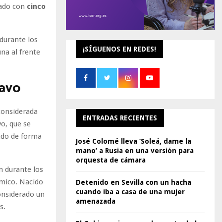
tado con
cinco
durante los
¡SÍGUENOS EN REDES!
na al frente
ravo
considerada
ENTRADAS RECIENTES
vo, que se
ado de forma
José Colomé lleva ‘Soleá, dame la
mano’ a Rusia en una versión para
orquesta de cámara
n durante los
émico. Nacido
Detenido en Sevilla con un hacha
cuando iba a casa de una mujer
considerado un
amenazada
s.