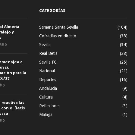
CATEGORÍAS
al Almería
Semana Santa Sevilla
(104)
alejo y
Cofradías en directo
(38)
o
Sevilla
(34)
0
Real Betis
(28)
homenajea a
Sevilla FC
(25)
on su
Nacional
(21)
ación para la
26/27
Deportes
(16)
0
Andalucía
(9)
Cultura
(4)
reactiva las
Reflexiones
(3)
con el Betis
ossa
Málaga
(1)
0