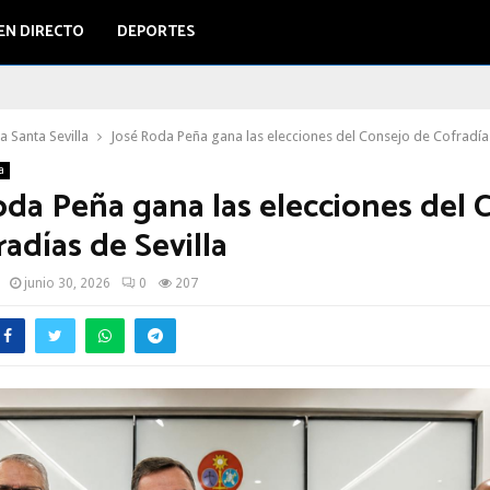
EN DIRECTO
DEPORTES
 Santa Sevilla
José Roda Peña gana las elecciones del Consejo de Cofradías
a
oda Peña gana las elecciones del 
adías de Sevilla
junio 30, 2026
0
207