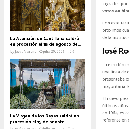
logrados por 
votos en bla
Con este resu
próximos cuat
de la instituc
La Asunción de Cantillana saldrá
en procesión el 15 de agosto de...
José Ro
by
Jesús Moreno
julio 29, 2026
0
La elección e
una línea de 
presentaba c
mayoritaria l
El nuevo pres
últimos años 
en 1964, es ca
La Virgen de los Reyes saldrá en
referente en 
procesión el 15 de agosto...
by
Jesús Moreno
julio 29, 2026
0