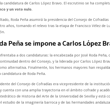
la candidatura de Carlos López Bravo. El escrutinio se ha comple
nco y un voto nulo
.
ltado, Roda Peña asumirá la presidencia del Consejo de Cofradías 
ro años, tomando el relevo tras la etapa de Francisco Vélez de Lu
ión.
da Peña se impone a Carlos López B
nfrentaba a dos candidaturas: la encabezada por José Roda Peña, 
continuidad dentro del Consejo, y la liderada por Carlos López Bra
omo alternativa. Finalmente, los hermanos mayores han respald
a candidatura de Roda Peña.
idente del Consejo de Cofradías era vicepresidente de la institució
y cuenta con una amplia trayectoria en el ámbito cofrade y acad
tedrático de Historia del Arte de la Universidad de Sevilla y está 
el estudio de la imaginería barroca y de las hermandades andaluza