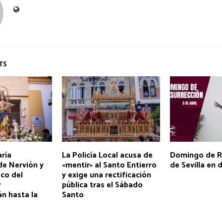
TS
aría
La Policía Local acusa de
Domingo de R
de Nervión y
«mentir» al Santo Entierro
de Sevilla en 
co del
y exige una rectificación
r
pública tras el Sábado
n hasta la
Santo