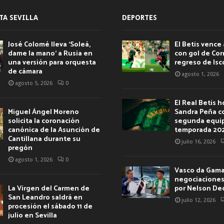
TA SEVILLA
DEPORTES
José Colomé lleva ‘Soleá,
El Betis vence 
dame la mano’ a Rusia en
con gol de Corr
una versión para orquesta
regreso de Isc
de cámara
agosto 1, 2026
agosto 5, 2026
0
El Real Betis 
Miguel Ángel Moreno
Sandra Peña c
solicita la coronación
segunda equip
canónica de la Asunción de
temporada 20
Cantillana durante su
julio 16, 2026
pregón
agosto 1, 2026
0
Vasco da Gama 
negociaciones 
La Virgen del Carmen de
por Nelson De
San Leandro saldrá en
julio 12, 2026
procesión el sábado 11 de
julio en Sevilla