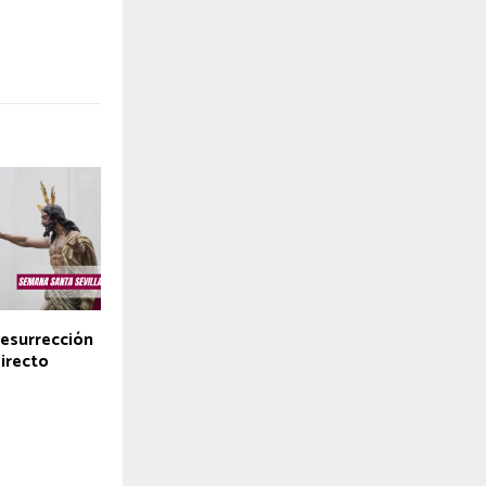
esurrección
directo