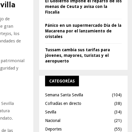
villa
El Gobierno impone el reparto de los
menas de Ceuta y avisa con la
Fiscalía
jo de
Pánico en un supermercado Día de la
de gran
Macarena por el lanzamiento de
tejos, los
cristales
mandades de
Tussam cambia sus tarifas para
jóvenes, mayores, turistas y el
, patrimonial
aeropuerto
eguridad y
CATEGORÍAS
Semana Santa Sevilla
(104)
Sevilla
Cofradías en directo
(38)
atura
Sevilla
(34)
andato.
Nacional
(21)
Deportes
(55)
 de las