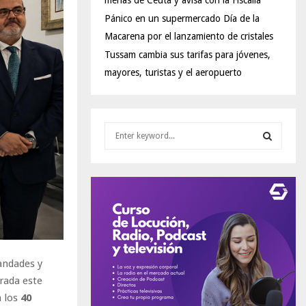
menas de Ceuta y avisa con la Fiscalía
Pánico en un supermercado Día de la
Macarena por el lanzamiento de cristales
Tussam cambia sus tarifas para jóvenes,
mayores, turistas y el aeropuerto
S
e
a
S
r
c
E
h
f
A
o
r
R
:
andades y
C
rada este
a los
40
H