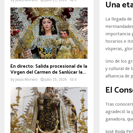
Una eta
La llegada de
Hermandades y
importancia p
horarios e iti
vísperas, glo
Uno de los gr
En directo: Salida procesional de la
y cultural de
Virgen del Carmen de Sanlúcar la...
afluencia de 
by
Jesús Moreno
julio 25, 2026
0
El Cons
Tras conocers
agradeció la 
ganadora, que
José Roda Peñ