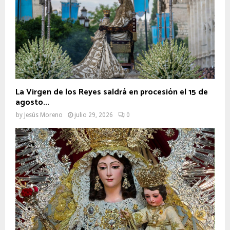
La Virgen de los Reyes saldrá en procesión el 15 de
agosto...
by
Jesús Moreno
julio 29, 2026
0