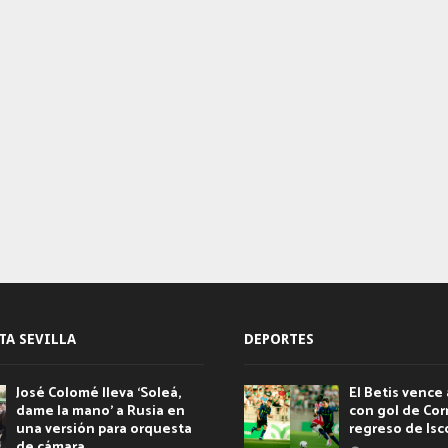
TA SEVILLA
DEPORTES
José Colomé lleva ‘Soleá,
El Betis vence 
dame la mano’ a Rusia en
con gol de Corr
una versión para orquesta
regreso de Isc
de cámara