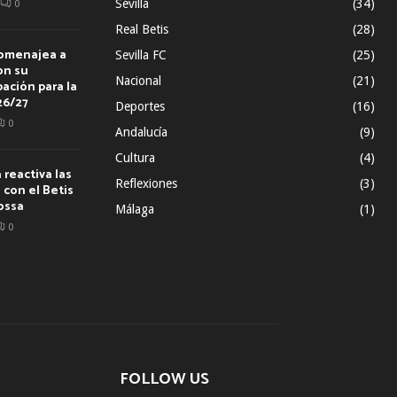
Sevilla
(34)
0
Real Betis
(28)
homenajea a
Sevilla FC
(25)
on su
Nacional
(21)
ación para la
26/27
Deportes
(16)
0
Andalucía
(9)
Cultura
(4)
reactiva las
Reflexiones
(3)
con el Betis
ossa
Málaga
(1)
0
FOLLOW US