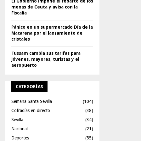
El Gobierno impone el reparto de los
menas de Ceuta y avisa con la
Fiscalía
Pánico en un supermercado Día de la
Macarena por el lanzamiento de
cristales
Tussam cambia sus tarifas para
jóvenes, mayores, turistas y el
aeropuerto
CATEGORÍAS
Semana Santa Sevilla
(104)
Cofradías en directo
(38)
Sevilla
(34)
Nacional
(21)
Deportes
(55)