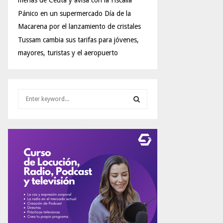
menas de Ceuta y avisa con la Fiscalía
Pánico en un supermercado Día de la
Macarena por el lanzamiento de cristales
Tussam cambia sus tarifas para jóvenes,
mayores, turistas y el aeropuerto
S
e
a
S
r
c
E
h
f
A
o
r
R
:
C
H