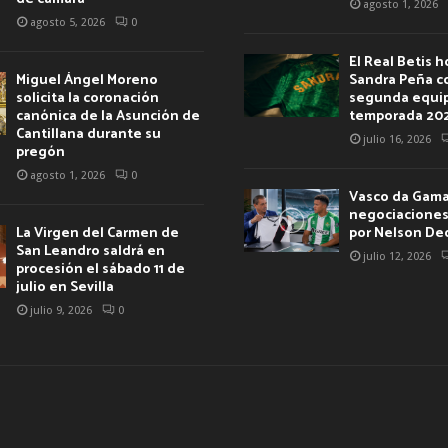
agosto 1, 2026
agosto 5, 2026
0
El Real Betis 
Miguel Ángel Moreno
Sandra Peña c
solicita la coronación
segunda equip
canónica de la Asunción de
temporada 20
Cantillana durante su
julio 16, 2026
pregón
agosto 1, 2026
0
Vasco da Gama 
negociaciones 
La Virgen del Carmen de
por Nelson De
San Leandro saldrá en
julio 12, 2026
procesión el sábado 11 de
julio en Sevilla
julio 9, 2026
0