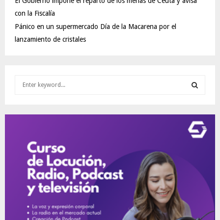
El Gobierno impone el reparto de los menas de Ceuta y avisa
con la Fiscalía
Pánico en un supermercado Día de la Macarena por el
lanzamiento de cristales
S
e
a
S
r
c
E
h
f
A
o
r
R
:
C
H