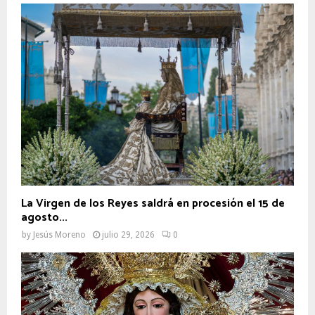
La Virgen de los Reyes saldrá en procesión el 15 de
agosto...
by
Jesús Moreno
julio 29, 2026
0