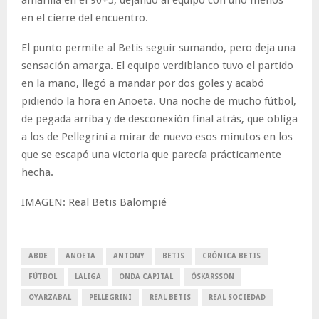
amarilla en el 90+5, dejando al equipo con uno menos
en el cierre del encuentro.
El punto permite al Betis seguir sumando, pero deja una
sensación amarga. El equipo verdiblanco tuvo el partido
en la mano, llegó a mandar por dos goles y acabó
pidiendo la hora en Anoeta. Una noche de mucho fútbol,
de pegada arriba y de desconexión final atrás, que obliga
a los de Pellegrini a mirar de nuevo esos minutos en los
que se escapó una victoria que parecía prácticamente
hecha.
IMAGEN: Real Betis Balompié
ABDE
ANOETA
ANTONY
BETIS
CRÓNICA BETIS
FÚTBOL
LALIGA
ONDA CAPITAL
ÓSKARSSON
OYARZABAL
PELLEGRINI
REAL BETIS
REAL SOCIEDAD