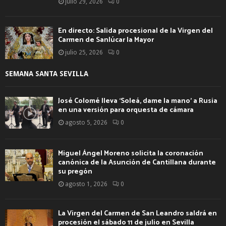
julio 29, 2026
0
En directo: Salida procesional de la Virgen del
Carmen de Sanlúcar la Mayor
julio 25, 2026
0
SEMANA SANTA SEVILLA
José Colomé lleva ‘Soleá, dame la mano’ a Rusia
en una versión para orquesta de cámara
agosto 5, 2026
0
Miguel Ángel Moreno solicita la coronación
canónica de la Asunción de Cantillana durante
su pregón
agosto 1, 2026
0
La Virgen del Carmen de San Leandro saldrá en
procesión el sábado 11 de julio en Sevilla