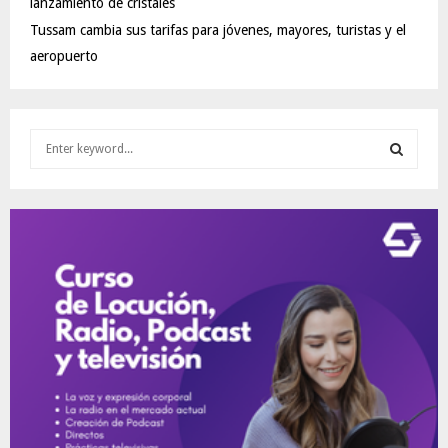
lanzamiento de cristales
Tussam cambia sus tarifas para jóvenes, mayores, turistas y el
aeropuerto
S
e
a
S
r
c
E
h
f
A
o
r
R
:
C
H