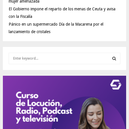
mujer amenazada
El Gobierno impone el reparto de los menas de Ceuta y avisa
con la Fiscalía
Pánico en un supermercado Día de la Macarena por el
lanzamiento de cristales
S
e
a
S
r
c
E
h
f
A
o
r
R
:
C
H