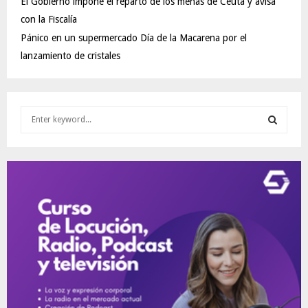
El Gobierno impone el reparto de los menas de Ceuta y avisa
con la Fiscalía
Pánico en un supermercado Día de la Macarena por el
lanzamiento de cristales
S
e
a
S
r
c
E
h
f
A
o
r
R
:
C
H