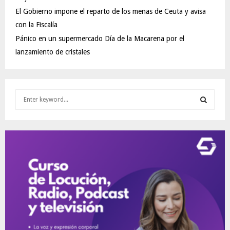
El Gobierno impone el reparto de los menas de Ceuta y avisa
con la Fiscalía
Pánico en un supermercado Día de la Macarena por el
lanzamiento de cristales
S
e
a
S
r
c
E
h
f
A
o
r
R
:
C
H