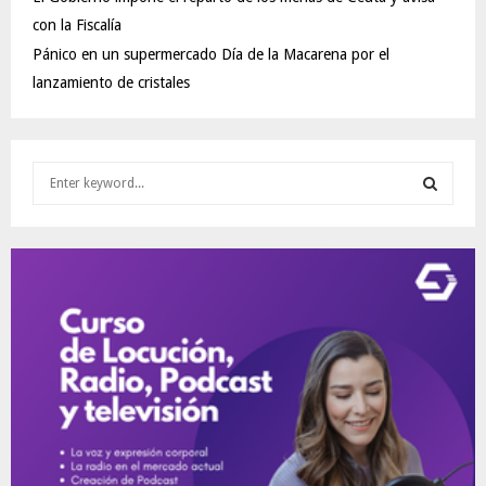
con la Fiscalía
Pánico en un supermercado Día de la Macarena por el
lanzamiento de cristales
S
e
a
S
r
c
E
h
f
A
o
r
R
:
C
H