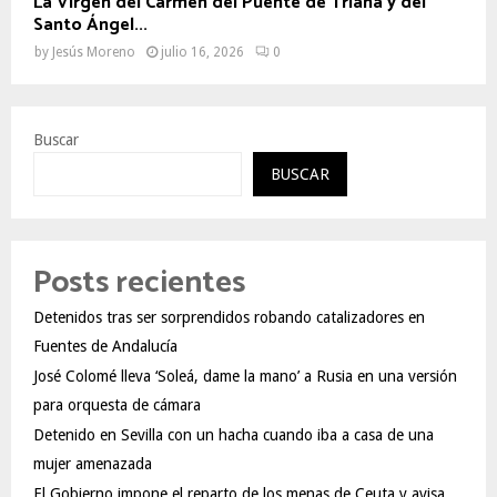
La Virgen del Carmen del Puente de Triana y del
Santo Ángel...
by
Jesús Moreno
julio 16, 2026
0
Buscar
BUSCAR
Posts recientes
Detenidos tras ser sorprendidos robando catalizadores en
Fuentes de Andalucía
José Colomé lleva ‘Soleá, dame la mano’ a Rusia en una versión
para orquesta de cámara
Detenido en Sevilla con un hacha cuando iba a casa de una
mujer amenazada
El Gobierno impone el reparto de los menas de Ceuta y avisa