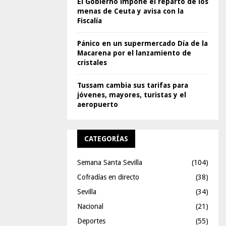
El Gobierno impone el reparto de los
menas de Ceuta y avisa con la
Fiscalía
Pánico en un supermercado Día de la
Macarena por el lanzamiento de
cristales
Tussam cambia sus tarifas para
jóvenes, mayores, turistas y el
aeropuerto
CATEGORÍAS
Semana Santa Sevilla
(104)
Cofradías en directo
(38)
Sevilla
(34)
Nacional
(21)
Deportes
(55)