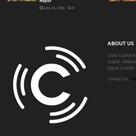
Mayor
julio 25, 2026
0
ABOUT US
Onda Capital es
ciudad. Además 
digital a travé
Contact us:
hol