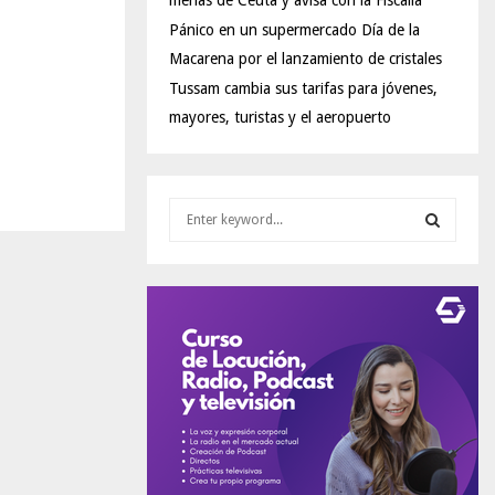
menas de Ceuta y avisa con la Fiscalía
Pánico en un supermercado Día de la
Macarena por el lanzamiento de cristales
Tussam cambia sus tarifas para jóvenes,
mayores, turistas y el aeropuerto
S
e
a
S
r
c
E
h
f
A
o
r
R
:
C
H