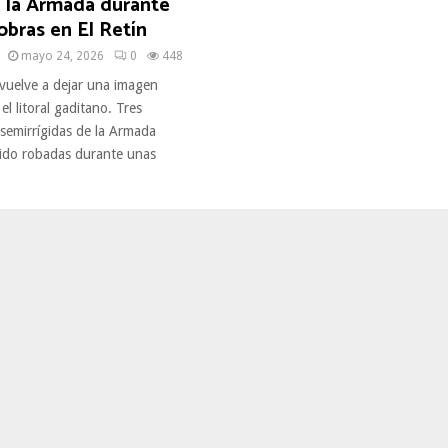
e la Armada durante
bras en El Retín
mayo 24, 2026
0
448
 vuelve a dejar una imagen
l litoral gaditano. Tres
semirrígidas de la Armada
ido robadas durante unas