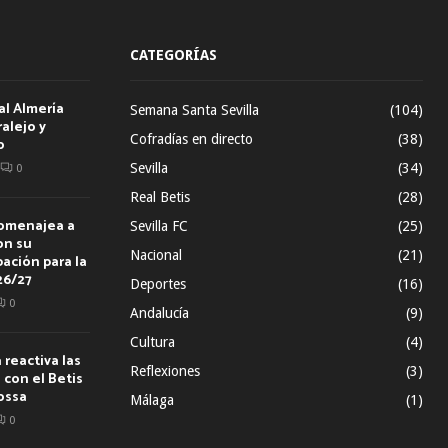
CATEGORÍAS
al Almería
Semana Santa Sevilla
(104)
alejo y
Cofradías en directo
(38)
o
Sevilla
(34)
0
Real Betis
(28)
homenajea a
Sevilla FC
(25)
on su
Nacional
(21)
ación para la
26/27
Deportes
(16)
0
Andalucía
(9)
Cultura
(4)
reactiva las
Reflexiones
(3)
con el Betis
ossa
Málaga
(1)
0