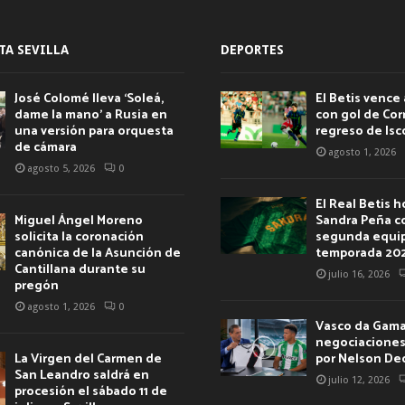
TA SEVILLA
DEPORTES
José Colomé lleva ‘Soleá,
El Betis vence 
dame la mano’ a Rusia en
con gol de Corr
una versión para orquesta
regreso de Isc
de cámara
agosto 1, 2026
agosto 5, 2026
0
El Real Betis 
Miguel Ángel Moreno
Sandra Peña c
solicita la coronación
segunda equip
canónica de la Asunción de
temporada 20
Cantillana durante su
julio 16, 2026
pregón
agosto 1, 2026
0
Vasco da Gama 
negociaciones 
La Virgen del Carmen de
por Nelson De
San Leandro saldrá en
julio 12, 2026
procesión el sábado 11 de