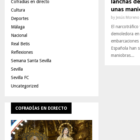
lanchas d
Cofradías en directo
unas manio
Cultura
by
Jesús Moreno
Deportes
El narcotráfico
Málaga
demoledora en e
Nacional
embarcaciones 
Real Betis
Española han s
Reflexiones
maniobras...
Semana Santa Sevilla
Sevilla
Sevilla FC
Uncategorized
COFRADÍAS EN DIRECTO