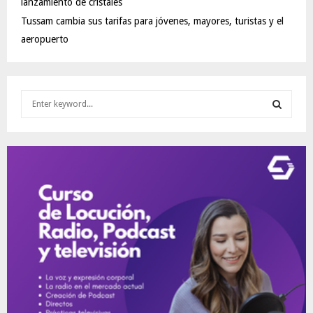
lanzamiento de cristales
Tussam cambia sus tarifas para jóvenes, mayores, turistas y el
aeropuerto
S
e
a
S
r
c
E
h
f
A
o
r
R
:
C
H