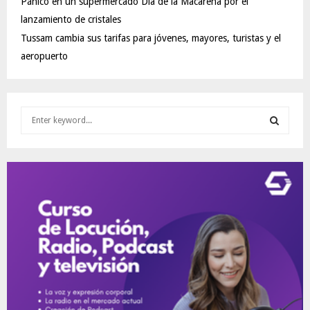
Pánico en un supermercado Día de la Macarena por el
lanzamiento de cristales
Tussam cambia sus tarifas para jóvenes, mayores, turistas y el
aeropuerto
S
e
a
S
r
c
E
h
f
A
o
r
R
:
C
H