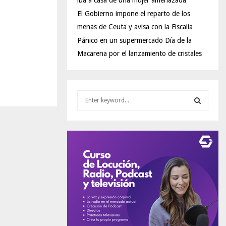
iba a casa de una mujer amenazada
El Gobierno impone el reparto de los
menas de Ceuta y avisa con la Fiscalía
Pánico en un supermercado Día de la
Macarena por el lanzamiento de cristales
S
e
a
S
r
c
E
h
f
A
o
r
R
:
C
H