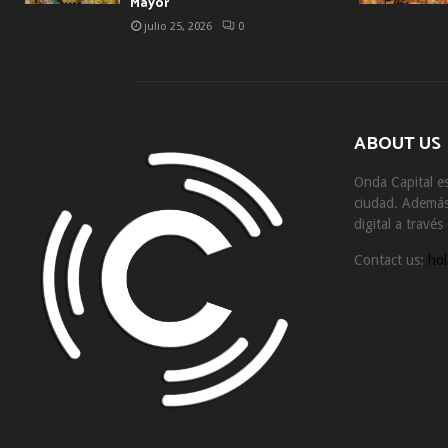
Mayor
julio 25, 2026
0
ABOUT US
Onda Capital es
ciudad. Además 
digital a travé
Contact us:
hol