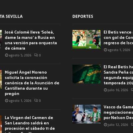
TA SEVILLA
DEPORTES
José Colomé lleva ‘Soleá,
El Betis vence 
dame la mano’ a Rusia en
con gol de Corr
una versión para orquesta
regreso de Isc
de cámara
agosto 1, 2026
agosto 5, 2026
0
El Real Betis 
Miguel Ángel Moreno
Sandra Peña c
solicita la coronación
segunda equip
canónica de la Asunción de
temporada 20
Cantillana durante su
julio 16, 2026
pregón
agosto 1, 2026
0
Vasco da Gama 
negociaciones 
La Virgen del Carmen de
por Nelson De
San Leandro saldrá en
julio 12, 2026
procesión el sábado 11 de