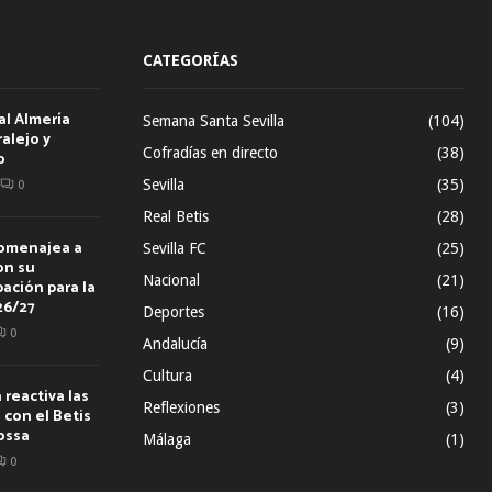
CATEGORÍAS
al Almería
Semana Santa Sevilla
(104)
alejo y
Cofradías en directo
(38)
o
Sevilla
(35)
0
Real Betis
(28)
homenajea a
Sevilla FC
(25)
on su
Nacional
(21)
ación para la
26/27
Deportes
(16)
0
Andalucía
(9)
Cultura
(4)
reactiva las
Reflexiones
(3)
con el Betis
ossa
Málaga
(1)
0