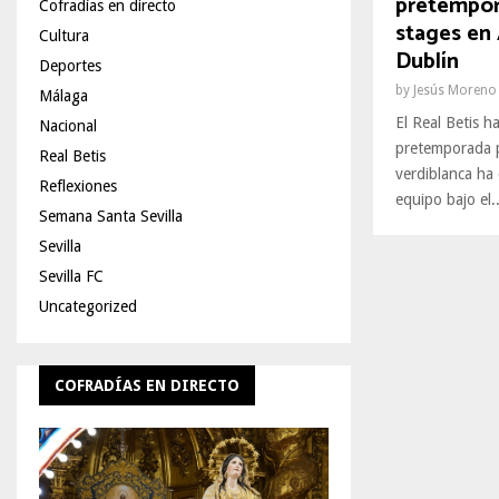
pretempor
Cofradías en directo
stages en 
Cultura
Dublín
Deportes
by
Jesús Moreno
Málaga
El Real Betis h
Nacional
pretemporada p
Real Betis
verdiblanca ha 
Reflexiones
equipo bajo el..
Semana Santa Sevilla
Sevilla
Sevilla FC
Uncategorized
COFRADÍAS EN DIRECTO