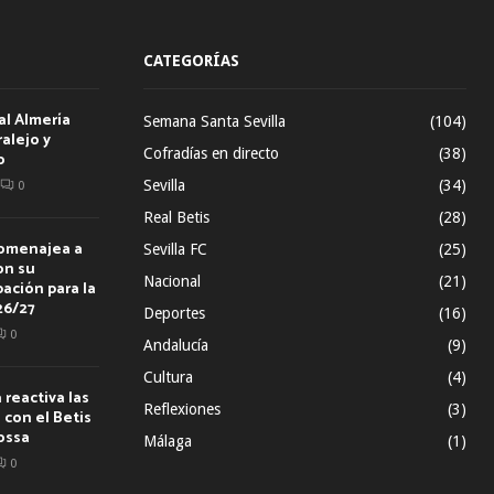
CATEGORÍAS
al Almería
Semana Santa Sevilla
(104)
alejo y
Cofradías en directo
(38)
o
Sevilla
(34)
0
Real Betis
(28)
homenajea a
Sevilla FC
(25)
on su
Nacional
(21)
ación para la
26/27
Deportes
(16)
0
Andalucía
(9)
Cultura
(4)
reactiva las
Reflexiones
(3)
con el Betis
ossa
Málaga
(1)
0