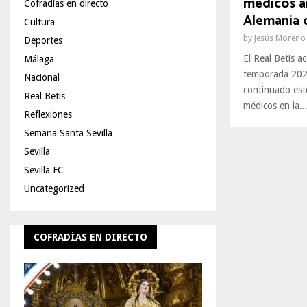
médicos an
Cofradías en directo
Alemania 
Cultura
by
Jesús Moreno
Deportes
El Real Betis a
Málaga
temporada 2026
Nacional
continuado est
Real Betis
médicos en la..
Reflexiones
Semana Santa Sevilla
Sevilla
Sevilla FC
Uncategorized
COFRADÍAS EN DIRECTO