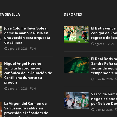
TA SEVILLA
DEPORTES
José Colomé lleva ‘Soleá,
El Betis vence 
dame la mano’ a Rusia en
con gol de Corr
una versión para orquesta
regreso de Isc
de cámara
agosto 1, 2026
agosto 5, 2026
0
El Real Betis 
Miguel Ángel Moreno
Sandra Peña c
solicita la coronación
segunda equip
canónica de la Asunción de
temporada 20
Cantillana durante su
julio 16, 2026
pregón
agosto 1, 2026
0
Vasco da Gama 
negociaciones 
La Virgen del Carmen de
por Nelson De
San Leandro saldrá en
julio 12, 2026
procesión el sábado 11 de