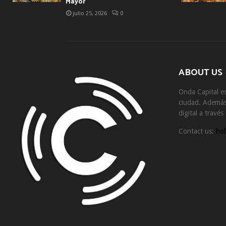
Mayor
julio 25, 2026
0
ABOUT US
Onda Capital es
ciudad. Además 
digital a travé
Contact us:
hol