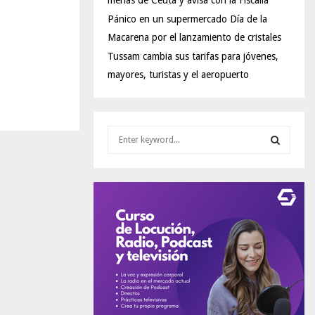
menas de Ceuta y avisa con la Fiscalía
Pánico en un supermercado Día de la
Macarena por el lanzamiento de cristales
Tussam cambia sus tarifas para jóvenes,
mayores, turistas y el aeropuerto
S
e
a
S
r
c
E
h
f
A
o
r
R
:
C
H