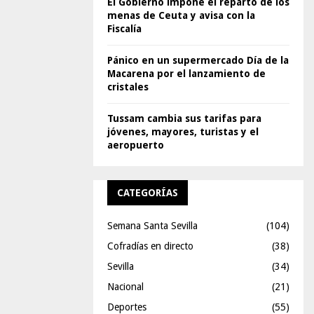
El Gobierno impone el reparto de los
menas de Ceuta y avisa con la
Fiscalía
Pánico en un supermercado Día de la
Macarena por el lanzamiento de
cristales
Tussam cambia sus tarifas para
jóvenes, mayores, turistas y el
aeropuerto
CATEGORÍAS
Semana Santa Sevilla
(104)
Cofradías en directo
(38)
Sevilla
(34)
Nacional
(21)
Deportes
(55)