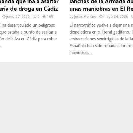
banda que iba a asaltar
lanchas de la Armada d
ría de droga en Cádiz
unas maniobras en El Re
junio 27, 2026
0
169
by
Jesús Moreno
mayo 24, 2026
l ha desarticulado un peligroso
El narcotráfico vuelve a dejar una
que estaba a punto de asaltar a
demoledora en el litoral gaditano. 
ón delictiva en Cádiz para robar
embarcaciones semirrígidas de la 
.
Española han sido robadas durant
maniobras...