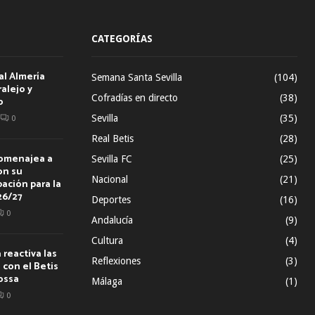
CATEGORÍAS
al Almería
Semana Santa Sevilla
(104)
alejo y
Cofradías en directo
(38)
o
Sevilla
(35)
0
Real Betis
(28)
homenajea a
Sevilla FC
(25)
on su
Nacional
(21)
ación para la
26/27
Deportes
(16)
0
Andalucía
(9)
Cultura
(4)
reactiva las
Reflexiones
(3)
con el Betis
ossa
Málaga
(1)
0