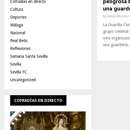
peligrosa 
Cofradías en directo
una guarde
Cultura
by
Jesús Moreno
Deportes
La Guardia Civi
Málaga
grupo criminal 
Nacional
otra organizaci
Real Betis
una guardería..
Reflexiones
Semana Santa Sevilla
Sevilla
Sevilla FC
Uncategorized
COFRADÍAS EN DIRECTO