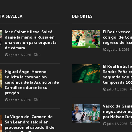
TA SEVILLA
DEPORTES
José Colomé lleva ‘Soleá,
El Betis vence 
dame la mano’ a Rusia en
con gol de Corr
una versión para orquesta
regreso de Isc
de cámara
agosto 1, 2026
agosto 5, 2026
0
El Real Betis 
Miguel Ángel Moreno
Sandra Peña c
solicita la coronación
segunda equip
canónica de la Asunción de
temporada 20
Cantillana durante su
julio 16, 2026
pregón
agosto 1, 2026
0
Vasco da Gama 
negociaciones 
La Virgen del Carmen de
por Nelson De
San Leandro saldrá en
julio 12, 2026
procesión el sábado 11 de