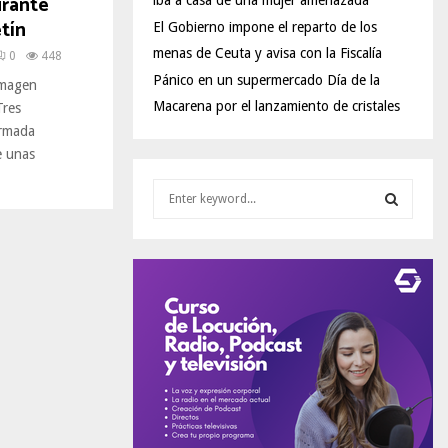
urante
iba a casa de una mujer amenazada
tín
El Gobierno impone el reparto de los
menas de Ceuta y avisa con la Fiscalía
0
448
Pánico en un supermercado Día de la
 imagen
Macarena por el lanzamiento de cristales
Tres
Armada
e unas
S
e
a
S
r
c
E
h
f
A
o
r
R
:
C
H