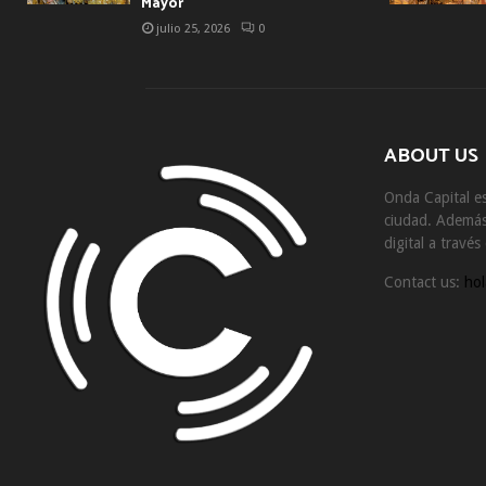
Mayor
julio 25, 2026
0
ABOUT US
Onda Capital es
ciudad. Además 
digital a travé
Contact us:
hol