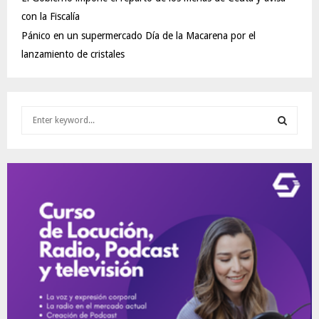
con la Fiscalía
Pánico en un supermercado Día de la Macarena por el
lanzamiento de cristales
S
e
a
S
r
c
E
h
f
A
o
r
R
:
C
H