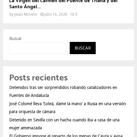
La Virgen del Carmen del Puente de Triana y del
Santo Ángel...
by
Jesús Moreno
julio 16, 2026
0
Buscar
BUSCAR
Posts recientes
Detenidos tras ser sorprendidos robando catalizadores en
Fuentes de Andalucía
José Colomé lleva ‘Soleá, dame la mano’ a Rusia en una versión
para orquesta de cámara
Detenido en Sevilla con un hacha cuando iba a casa de una
mujer amenazada
El Gobierno impone el reparto de los menas de Ceuta y avisa