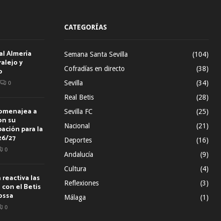
CATEGORÍAS
al Almería
Semana Santa Sevilla
(104)
alejo y
Cofradías en directo
(38)
o
Sevilla
(34)
0
Real Betis
(28)
homenajea a
Sevilla FC
(25)
on su
Nacional
(21)
ación para la
26/27
Deportes
(16)
0
Andalucía
(9)
Cultura
(4)
reactiva las
Reflexiones
(3)
con el Betis
ossa
Málaga
(1)
0