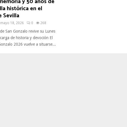
memoria y 50 años de
la histórica en el
 Sevilla
mayo 18, 2026
0
268
de San Gonzalo revive su Lunes
arga de historia y devoción El
onzalo 2026 vuelve a situarse...