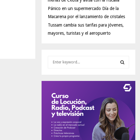
menas de Ceuta y avisa con la Fiscalía
Pánico en un supermercado Día de la
Macarena por el lanzamiento de cristales
Tussam cambia sus tarifas para jóvenes,
mayores, turistas y el aeropuerto
S
e
a
S
r
c
E
h
f
A
o
r
R
:
C
H