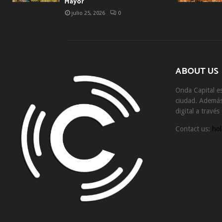
Mayor
julio 25, 2026
0
ABOUT US
Onda Capital es
ciudad. Además 
digital a travé
Contact us:
hol