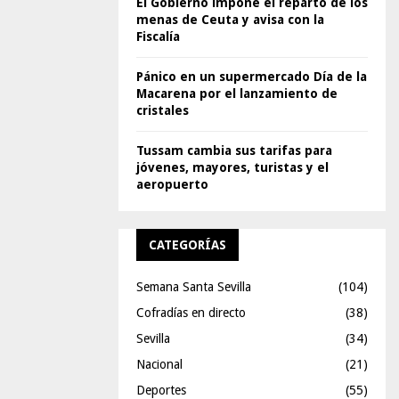
El Gobierno impone el reparto de los
menas de Ceuta y avisa con la
Fiscalía
Pánico en un supermercado Día de la
Macarena por el lanzamiento de
cristales
Tussam cambia sus tarifas para
jóvenes, mayores, turistas y el
aeropuerto
CATEGORÍAS
Semana Santa Sevilla
(104)
Cofradías en directo
(38)
Sevilla
(34)
Nacional
(21)
Deportes
(55)