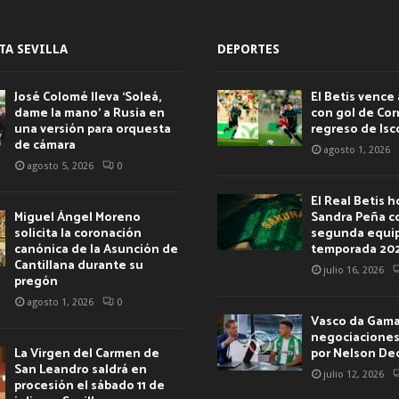
TA SEVILLA
DEPORTES
José Colomé lleva ‘Soleá,
El Betis vence 
dame la mano’ a Rusia en
con gol de Corr
una versión para orquesta
regreso de Isc
de cámara
agosto 1, 2026
agosto 5, 2026
0
El Real Betis 
Miguel Ángel Moreno
Sandra Peña c
solicita la coronación
segunda equip
canónica de la Asunción de
temporada 20
Cantillana durante su
julio 16, 2026
pregón
agosto 1, 2026
0
Vasco da Gama 
negociaciones 
La Virgen del Carmen de
por Nelson De
San Leandro saldrá en
julio 12, 2026
procesión el sábado 11 de