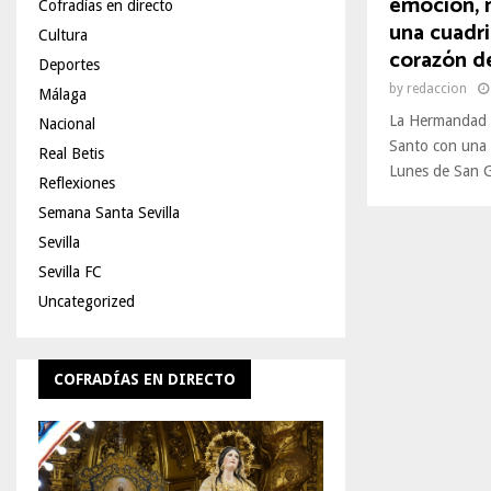
emoción, 
Cofradías en directo
una cuadril
Cultura
corazón de
Deportes
by
redaccion
Málaga
La Hermandad 
Nacional
Santo con una c
Real Betis
Lunes de San G
Reflexiones
Semana Santa Sevilla
Sevilla
Sevilla FC
Uncategorized
COFRADÍAS EN DIRECTO