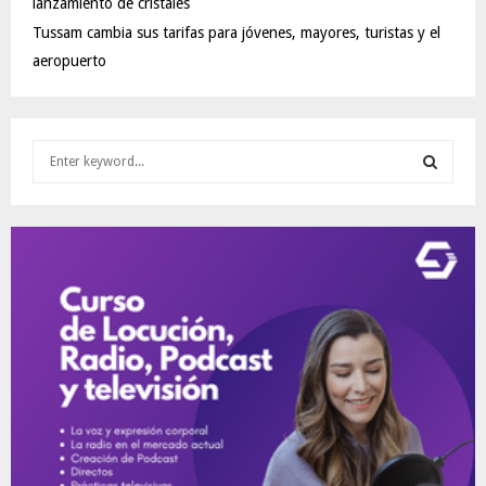
lanzamiento de cristales
Tussam cambia sus tarifas para jóvenes, mayores, turistas y el
aeropuerto
S
e
a
S
r
c
E
h
f
A
o
r
R
:
C
H