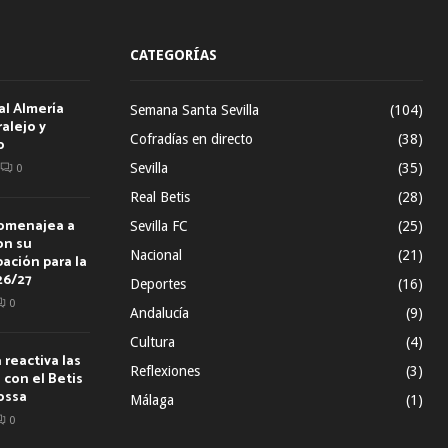
CATEGORÍAS
al Almería
Semana Santa Sevilla
(104)
alejo y
Cofradías en directo
(38)
o
Sevilla
(35)
0
Real Betis
(28)
homenajea a
Sevilla FC
(25)
on su
Nacional
(21)
ación para la
26/27
Deportes
(16)
0
Andalucía
(9)
Cultura
(4)
reactiva las
Reflexiones
(3)
con el Betis
ossa
Málaga
(1)
0