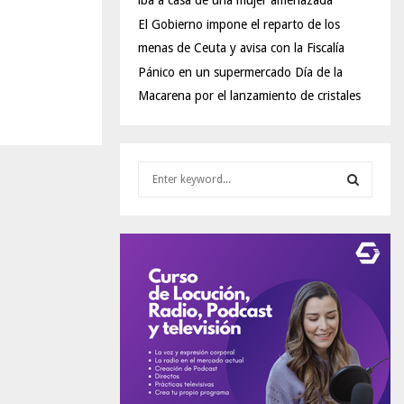
iba a casa de una mujer amenazada
El Gobierno impone el reparto de los
menas de Ceuta y avisa con la Fiscalía
Pánico en un supermercado Día de la
Macarena por el lanzamiento de cristales
S
e
a
S
r
c
E
h
f
A
o
r
R
:
C
H