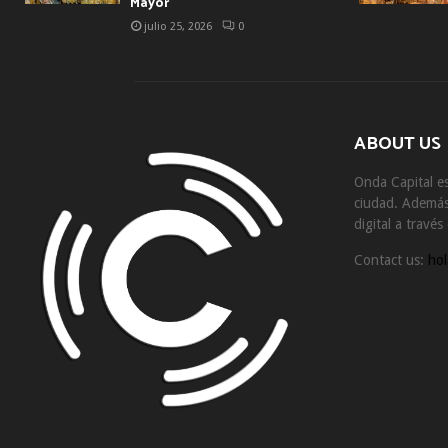
Mayor
julio 25, 2026
0
ABOUT US
Onda Capital es
ciudad. Además 
digital a travé
Contact us:
hol