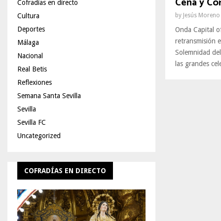
Cena y Cor
Cofradías en directo
by
Jesús Moreno
Cultura
Deportes
Onda Capital o
retransmisión e
Málaga
Solemnidad del 
Nacional
las grandes cele
Real Betis
Reflexiones
Semana Santa Sevilla
Sevilla
Sevilla FC
Uncategorized
COFRADÍAS EN DIRECTO