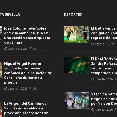
TA SEVILLA
DEPORTES
José Colomé lleva ‘Soleá,
El Betis vence 
dame la mano’ a Rusia en
con gol de Corr
una versión para orquesta
regreso de Isc
de cámara
agosto 1, 2026
agosto 5, 2026
0
El Real Betis 
Miguel Ángel Moreno
Sandra Peña c
solicita la coronación
segunda equip
canónica de la Asunción de
temporada 20
Cantillana durante su
julio 16, 2026
pregón
agosto 1, 2026
0
Vasco da Gama 
negociaciones 
La Virgen del Carmen de
por Nelson De
San Leandro saldrá en
julio 12, 2026
procesión el sábado 11 de