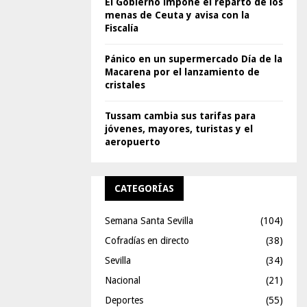
El Gobierno impone el reparto de los
menas de Ceuta y avisa con la
Fiscalía
Pánico en un supermercado Día de la
Macarena por el lanzamiento de
cristales
Tussam cambia sus tarifas para
jóvenes, mayores, turistas y el
aeropuerto
CATEGORÍAS
Semana Santa Sevilla
(104)
Cofradías en directo
(38)
Sevilla
(34)
Nacional
(21)
Deportes
(55)