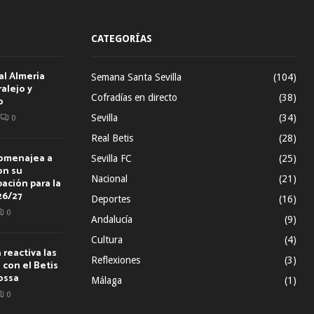
CATEGORÍAS
al Almería
Semana Santa Sevilla
(104)
alejo y
Cofradías en directo
(38)
o
Sevilla
(34)
0
Real Betis
(28)
homenajea a
Sevilla FC
(25)
on su
Nacional
(21)
ación para la
26/27
Deportes
(16)
0
Andalucía
(9)
Cultura
(4)
reactiva las
Reflexiones
(3)
con el Betis
ossa
Málaga
(1)
0