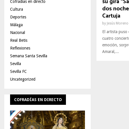
su gira “S
Cofradías en directo
dos noches
Cultura
Cartuja
Deportes
by
Jesús Moreno
Málaga
El artista puso 
Nacional
cuatro conciert
Real Betis
emoción, sorpr
Reflexiones
Amaral,...
Semana Santa Sevilla
Sevilla
Sevilla FC
Uncategorized
COFRADÍAS EN DIRECTO