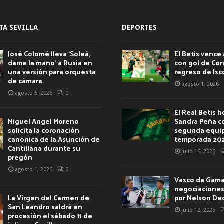
TA SEVILLA
DEPORTES
José Colomé lleva ‘Soleá,
El Betis vence 
dame la mano’ a Rusia en
con gol de Corr
una versión para orquesta
regreso de Isc
de cámara
agosto 1, 2026
agosto 5, 2026
0
El Real Betis 
Miguel Ángel Moreno
Sandra Peña c
solicita la coronación
segunda equip
canónica de la Asunción de
temporada 20
Cantillana durante su
julio 16, 2026
pregón
agosto 1, 2026
0
Vasco da Gama 
negociaciones 
La Virgen del Carmen de
por Nelson De
San Leandro saldrá en
julio 12, 2026
procesión el sábado 11 de