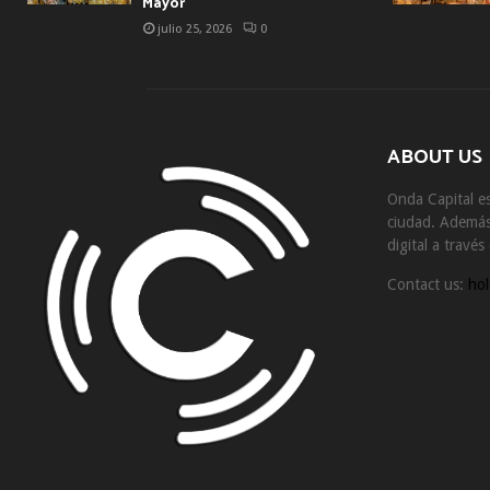
Mayor
julio 25, 2026
0
ABOUT US
Onda Capital es
ciudad. Además 
digital a travé
Contact us:
hol