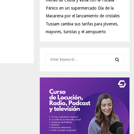
menas de Ceuta y avisa con la Fiscalía
Pánico en un supermercado Día de la
Macarena por el lanzamiento de cristales
Tussam cambia sus tarifas para jóvenes,
mayores, turistas y el aeropuerto
S
e
a
S
r
c
E
h
f
A
o
r
R
:
C
H