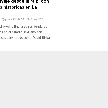
alvaje desde la raíz” con
 históricas en La
junio 22, 2026
0
274
el broche final a su residencia de
os en el estadio sevillano con
esas e invitados como David Bisbal,