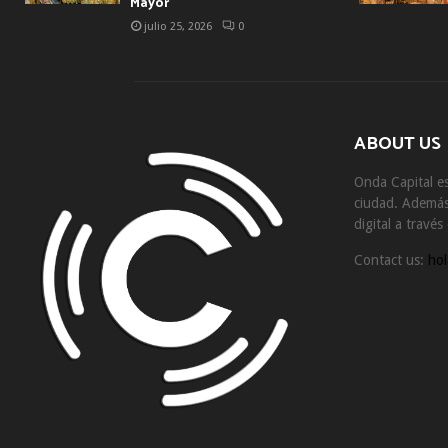
Mayor
julio 25, 2026
0
ABOUT US
Onda Capital es
ciudad. Además 
digital a travé
Contact us:
hol