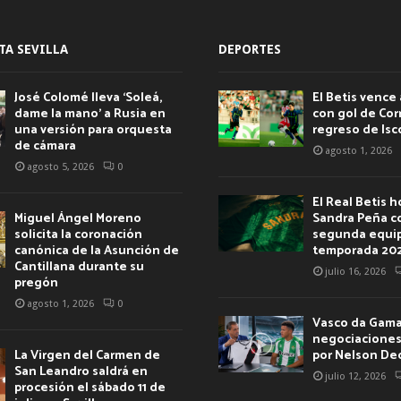
TA SEVILLA
DEPORTES
José Colomé lleva ‘Soleá,
El Betis vence 
dame la mano’ a Rusia en
con gol de Corr
una versión para orquesta
regreso de Isc
de cámara
agosto 1, 2026
agosto 5, 2026
0
El Real Betis 
Miguel Ángel Moreno
Sandra Peña c
solicita la coronación
segunda equip
canónica de la Asunción de
temporada 20
Cantillana durante su
julio 16, 2026
pregón
agosto 1, 2026
0
Vasco da Gama 
negociaciones 
La Virgen del Carmen de
por Nelson De
San Leandro saldrá en
julio 12, 2026
procesión el sábado 11 de