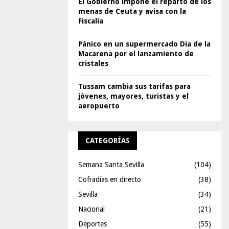
El Gobierno impone el reparto de los
menas de Ceuta y avisa con la
Fiscalía
Pánico en un supermercado Día de la
Macarena por el lanzamiento de
cristales
Tussam cambia sus tarifas para
jóvenes, mayores, turistas y el
aeropuerto
CATEGORÍAS
Semana Santa Sevilla
(104)
Cofradías en directo
(38)
Sevilla
(34)
Nacional
(21)
Deportes
(55)