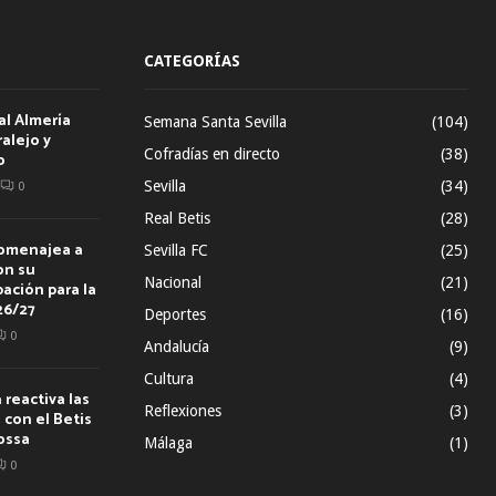
CATEGORÍAS
al Almería
Semana Santa Sevilla
(104)
alejo y
Cofradías en directo
(38)
o
Sevilla
(34)
0
Real Betis
(28)
homenajea a
Sevilla FC
(25)
on su
Nacional
(21)
ación para la
26/27
Deportes
(16)
0
Andalucía
(9)
Cultura
(4)
reactiva las
Reflexiones
(3)
con el Betis
ossa
Málaga
(1)
0