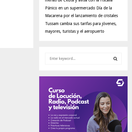
menas de Ceuta y avisa con la Fiscalía
Pánico en un supermercado Día de la
Macarena por el lanzamiento de cristales
Tussam cambia sus tarifas para jóvenes,
mayores, turistas y el aeropuerto
S
e
a
S
r
c
E
h
f
A
o
r
R
:
C
H