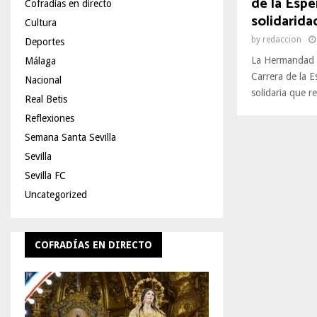
de la Espe
Cofradías en directo
solidarida
Cultura
by
redaccion
Deportes
La Hermandad d
Málaga
Carrera de la E
Nacional
solidaria que re
Real Betis
Reflexiones
Semana Santa Sevilla
Sevilla
Sevilla FC
Uncategorized
COFRADÍAS EN DIRECTO