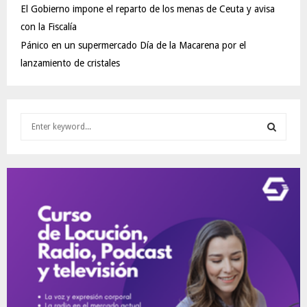
El Gobierno impone el reparto de los menas de Ceuta y avisa
con la Fiscalía
Pánico en un supermercado Día de la Macarena por el
lanzamiento de cristales
S
e
a
S
r
c
E
h
f
A
o
r
R
:
C
H