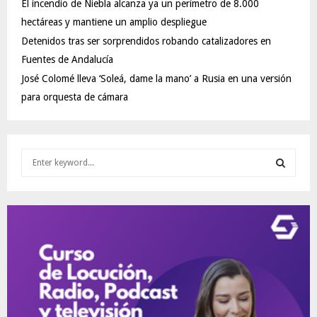
El incendio de Niebla alcanza ya un perímetro de 8.000
hectáreas y mantiene un amplio despliegue
Detenidos tras ser sorprendidos robando catalizadores en
Fuentes de Andalucía
José Colomé lleva ‘Soleá, dame la mano’ a Rusia en una versión
para orquesta de cámara
S
e
a
S
r
c
E
h
f
A
o
r
R
:
C