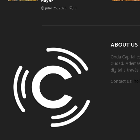
Mayor
julio 25, 2026
0
ABOUT US
Onda Capital es
ciudad. Además 
digital a travé
Contact us:
hol