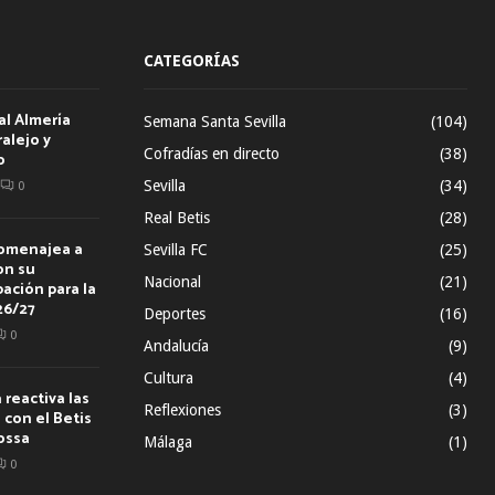
CATEGORÍAS
al Almería
Semana Santa Sevilla
(104)
alejo y
Cofradías en directo
(38)
o
Sevilla
(34)
0
Real Betis
(28)
homenajea a
Sevilla FC
(25)
on su
Nacional
(21)
ación para la
26/27
Deportes
(16)
0
Andalucía
(9)
Cultura
(4)
reactiva las
Reflexiones
(3)
con el Betis
ossa
Málaga
(1)
0