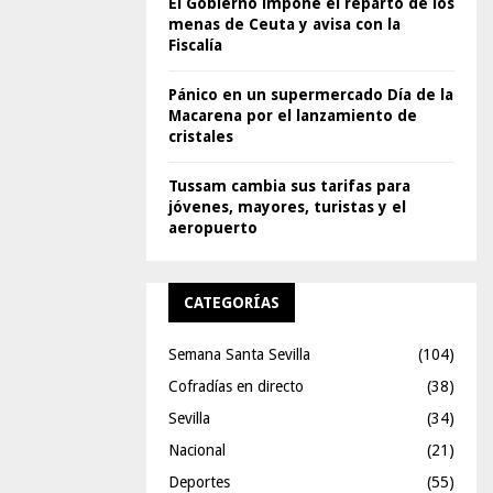
El Gobierno impone el reparto de los
menas de Ceuta y avisa con la
Fiscalía
Pánico en un supermercado Día de la
Macarena por el lanzamiento de
cristales
Tussam cambia sus tarifas para
jóvenes, mayores, turistas y el
aeropuerto
CATEGORÍAS
Semana Santa Sevilla
(104)
Cofradías en directo
(38)
Sevilla
(34)
Nacional
(21)
Deportes
(55)