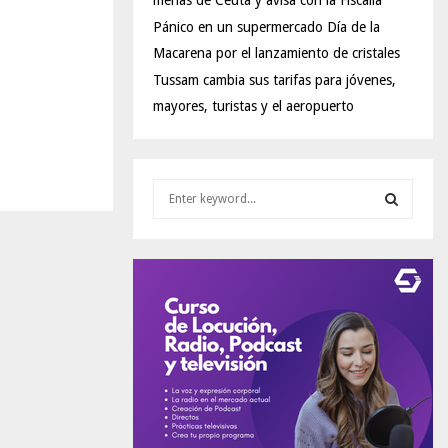
menas de Ceuta y avisa con la Fiscalía
Pánico en un supermercado Día de la
Macarena por el lanzamiento de cristales
Tussam cambia sus tarifas para jóvenes,
mayores, turistas y el aeropuerto
S
e
a
S
r
c
E
h
f
A
o
r
R
:
C
H