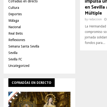
impulsa un
Cofradías en directo
en Sevilla 
Cultura
Múltiple
Deportes
by
redaccion
Málaga
La Hermandad d
Nacional
compromiso soc
Real Betis
jornada solidar
Reflexiones
fondos para...
Semana Santa Sevilla
Sevilla
Sevilla FC
Uncategorized
COFRADÍAS EN DIRECTO