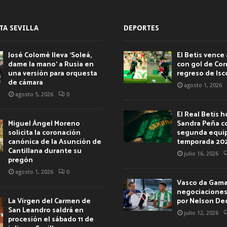
TA SEVILLA
DEPORTES
José Colomé lleva ‘Soleá,
El Betis vence 
dame la mano’ a Rusia en
con gol de Corr
una versión para orquesta
regreso de Isc
de cámara
agosto 1, 2026
agosto 5, 2026
0
El Real Betis 
Miguel Ángel Moreno
Sandra Peña c
solicita la coronación
segunda equip
canónica de la Asunción de
temporada 20
Cantillana durante su
julio 16, 2026
pregón
agosto 1, 2026
0
Vasco da Gama 
negociaciones 
La Virgen del Carmen de
por Nelson De
San Leandro saldrá en
julio 12, 2026
procesión el sábado 11 de