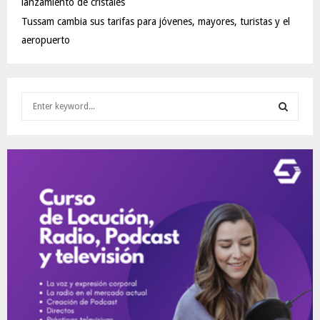
lanzamiento de cristales
Tussam cambia sus tarifas para jóvenes, mayores, turistas y el
aeropuerto
S
e
a
S
r
c
E
h
f
A
o
r
R
:
C
H