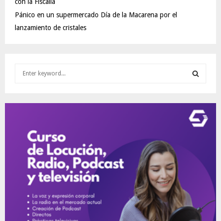
con la Fiscalía
Pánico en un supermercado Día de la Macarena por el
lanzamiento de cristales
S
e
a
S
r
c
E
h
f
A
o
r
R
:
C
H