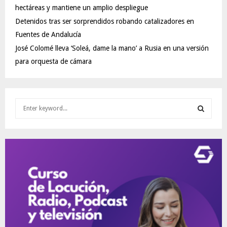
hectáreas y mantiene un amplio despliegue
Detenidos tras ser sorprendidos robando catalizadores en
Fuentes de Andalucía
José Colomé lleva ‘Soleá, dame la mano’ a Rusia en una versión
para orquesta de cámara
S
e
a
S
r
c
E
h
f
A
o
r
R
:
C