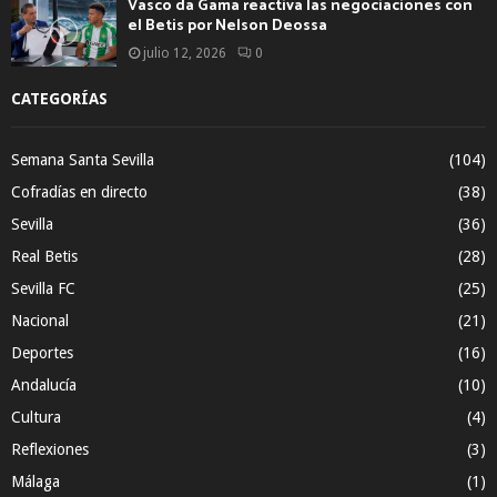
Vasco da Gama reactiva las negociaciones con
el Betis por Nelson Deossa
julio 12, 2026
0
CATEGORÍAS
Semana Santa Sevilla
(104)
Cofradías en directo
(38)
Sevilla
(36)
Real Betis
(28)
Sevilla FC
(25)
Nacional
(21)
Deportes
(16)
Andalucía
(10)
Cultura
(4)
Reflexiones
(3)
Málaga
(1)