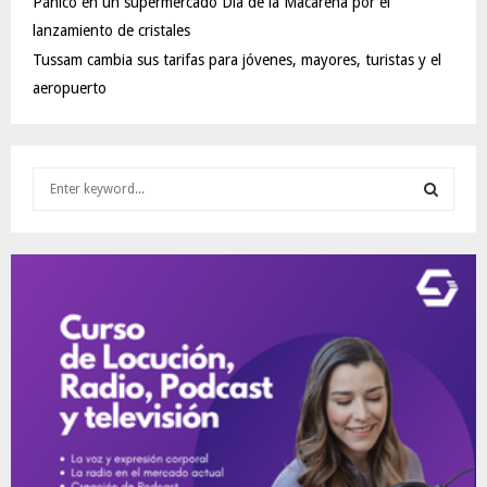
Pánico en un supermercado Día de la Macarena por el
lanzamiento de cristales
Tussam cambia sus tarifas para jóvenes, mayores, turistas y el
aeropuerto
S
e
a
S
r
c
E
h
f
A
o
r
R
:
C
H