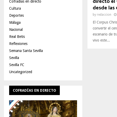
directo el
Cofradías en directo
desde las 
Cultura
by
redaccion
Deportes
El Corpus Chris
Málaga
convertir el ce
Nacional
escenario de tr
Real Betis
vivo este...
Reflexiones
Semana Santa Sevilla
Sevilla
Sevilla FC
Uncategorized
COFRADÍAS EN DIRECTO