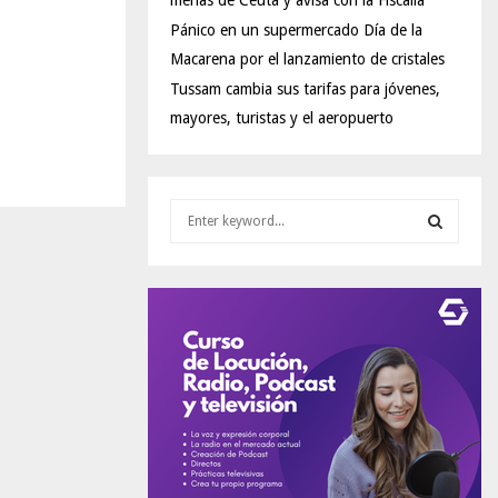
menas de Ceuta y avisa con la Fiscalía
Pánico en un supermercado Día de la
Macarena por el lanzamiento de cristales
Tussam cambia sus tarifas para jóvenes,
mayores, turistas y el aeropuerto
S
e
a
S
r
c
E
h
f
A
o
r
R
:
C
H