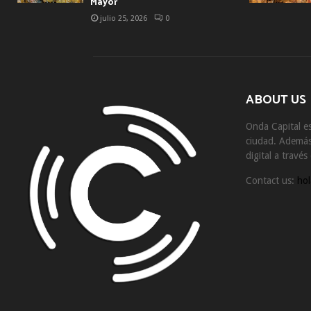
Mayor
julio 25, 2026
0
ABOUT US
Onda Capital es
ciudad. Además 
digital a travé
Contact us:
hol