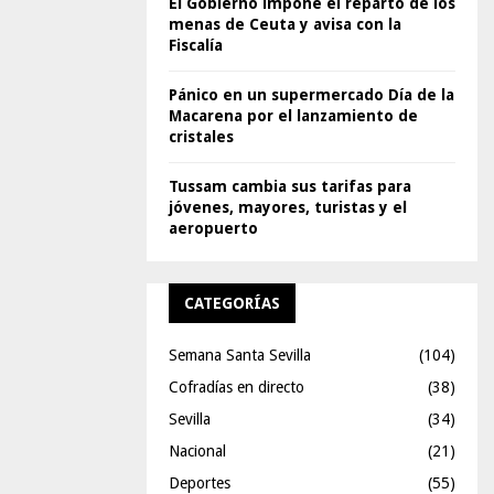
El Gobierno impone el reparto de los
menas de Ceuta y avisa con la
Fiscalía
Pánico en un supermercado Día de la
Macarena por el lanzamiento de
cristales
Tussam cambia sus tarifas para
jóvenes, mayores, turistas y el
aeropuerto
CATEGORÍAS
Semana Santa Sevilla
(104)
Cofradías en directo
(38)
Sevilla
(34)
Nacional
(21)
Deportes
(55)