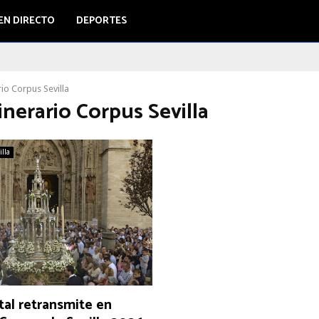
EN DIRECTO
DEPORTES
rio Corpus Sevilla
tinerario Corpus Sevilla
illa
al retransmite en