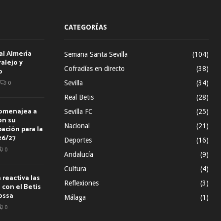
CATEGORÍAS
al Almería
Semana Santa Sevilla
(104)
alejo y
Cofradías en directo
(38)
o
Sevilla
(34)
0
Real Betis
(28)
homenajea a
Sevilla FC
(25)
on su
Nacional
(21)
ación para la
26/27
Deportes
(16)
0
Andalucía
(9)
Cultura
(4)
reactiva las
Reflexiones
(3)
con el Betis
ossa
Málaga
(1)
0