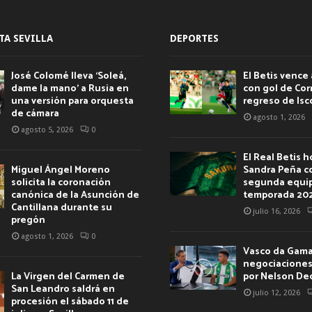
TA SEVILLA
DEPORTES
José Colomé lleva ‘Soleá,
El Betis vence 
dame la mano’ a Rusia en
con gol de Corr
una versión para orquesta
regreso de Isc
de cámara
agosto 1, 2026
agosto 5, 2026
0
El Real Betis 
Miguel Ángel Moreno
Sandra Peña c
solicita la coronación
segunda equip
canónica de la Asunción de
temporada 20
Cantillana durante su
julio 16, 2026
pregón
agosto 1, 2026
0
Vasco da Gama 
negociaciones 
La Virgen del Carmen de
por Nelson De
San Leandro saldrá en
julio 12, 2026
procesión el sábado 11 de