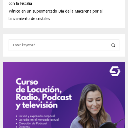
con la Fiscalía
Pánico en un supermercado Día de la Macarena por el
lanzamiento de cristales
S
e
a
S
r
c
E
h
f
A
o
r
R
:
C
H