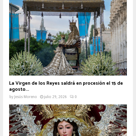
La Virgen de los Reyes saldrá en procesión el 15 de
agosto...
by
Jesús Moreno
julio 29, 2026
0