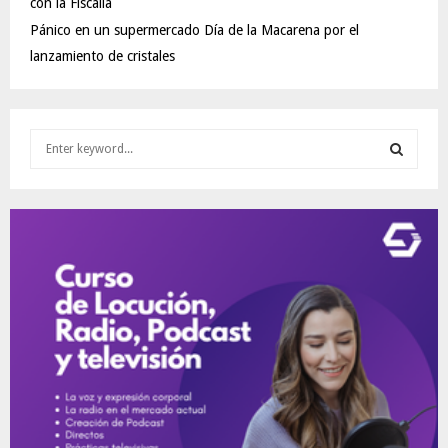
con la Fiscalía
Pánico en un supermercado Día de la Macarena por el
lanzamiento de cristales
S
e
a
S
r
c
E
h
f
A
o
r
R
:
C
H