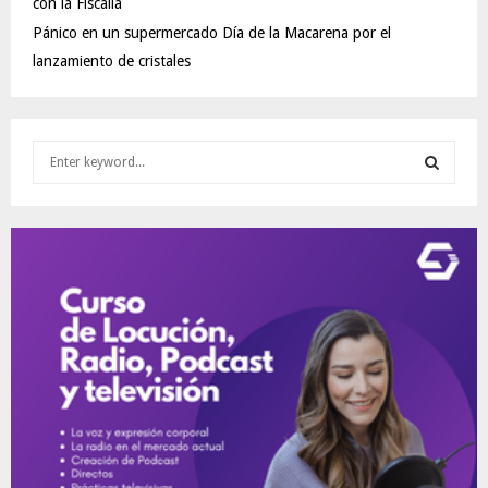
con la Fiscalía
Pánico en un supermercado Día de la Macarena por el
lanzamiento de cristales
S
e
a
S
r
c
E
h
f
A
o
r
R
:
C
H