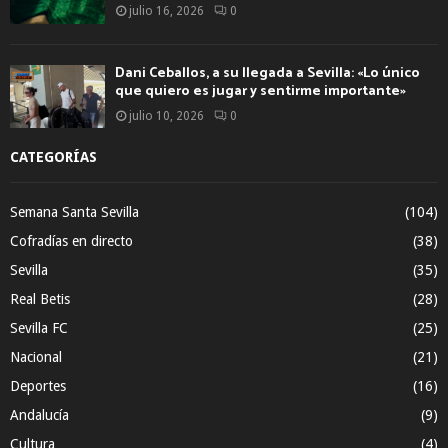
julio 16, 2026
0
Dani Ceballos, a su llegada a Sevilla: «Lo único
que quiero es jugar y sentirme importante»
julio 10, 2026
0
CATEGORÍAS
Semana Santa Sevilla
(104)
Cofradías en directo
(38)
Sevilla
(35)
Real Betis
(28)
Sevilla FC
(25)
Nacional
(21)
Deportes
(16)
Andalucía
(9)
Cultura
(4)