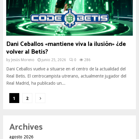
Dani Ceballos «mantiene viva la ilusión» ¿de
volver al Betis?
by
Jesús Moreno
junio 25, 2026
0
286
Dani Ceballos vuelve a situarse en el centro de la actualidad del
Real Betis. El centrocampista utrerano, actualmente jugador del
Real Madrid, ha publicado un...
Paginación
1
2
de
entradas
Archives
agosto 2026