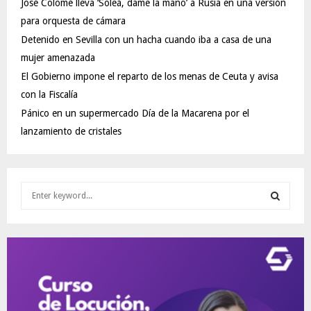
José Colomé lleva ‘Soleá, dame la mano’ a Rusia en una versión
para orquesta de cámara
Detenido en Sevilla con un hacha cuando iba a casa de una
mujer amenazada
El Gobierno impone el reparto de los menas de Ceuta y avisa
con la Fiscalía
Pánico en un supermercado Día de la Macarena por el
lanzamiento de cristales
S
e
a
S
r
c
E
h
f
A
o
r
R