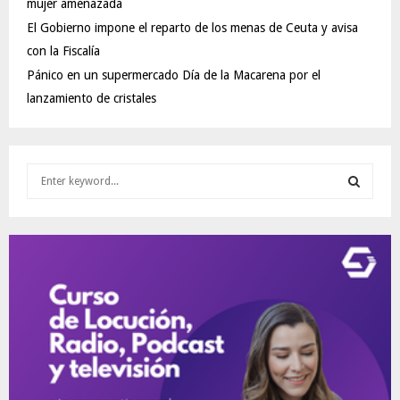
mujer amenazada
El Gobierno impone el reparto de los menas de Ceuta y avisa
con la Fiscalía
Pánico en un supermercado Día de la Macarena por el
lanzamiento de cristales
S
e
a
S
r
c
E
h
f
A
o
r
R
:
C
H