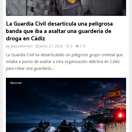
La Guardia Civil desarticula una peligrosa
banda que iba a asaltar una guardería de
droga en Cádiz
by
Jesús Moreno
junio 27, 2026
0
171
La Guardia Civil ha desarticulado un peligroso grupo criminal que
estaba a punto de asaltar a otra organización delictiva en Cádiz
para robar una guardería...
Nacional