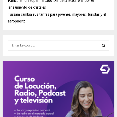
Pánico en un supermercado Día de la Macarena por el
lanzamiento de cristales
Tussam cambia sus tarifas para jóvenes, mayores, turistas y el
aeropuerto
S
e
a
S
r
c
E
h
f
A
o
r
R
:
C
H