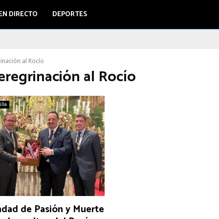
EN DIRECTO
DEPORTES
inación al Rocío
eregrinación al Rocío
illa
dad de Pasión y Muerte