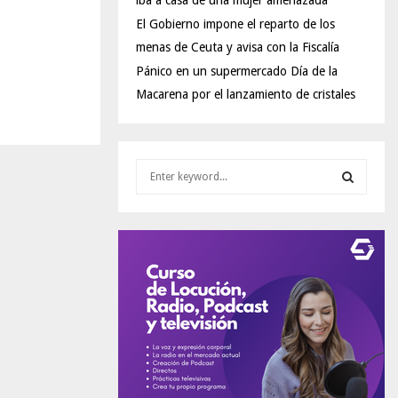
iba a casa de una mujer amenazada
El Gobierno impone el reparto de los
menas de Ceuta y avisa con la Fiscalía
Pánico en un supermercado Día de la
Macarena por el lanzamiento de cristales
S
e
a
S
r
c
E
h
f
A
o
r
R
:
C
H