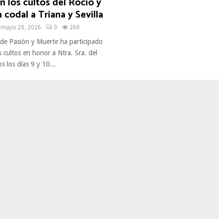
en los cultos del Rocío y
 codal a Triana y Sevilla
mayo 20, 2026
0
260
e Pasión y Muerte ha participado
 cultos en honor a Ntra. Sra. del
s los días 9 y 10...