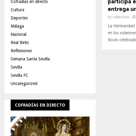
participa 
Cofradías en directo
entrega un
Cultura
by
redaccion
Deportes
La Hermandad d
Málaga
en los solemnes
Nacional
Rocío celebrado
Real Betis
Reflexiones
Semana Santa Sevilla
Sevilla
Sevilla FC
Uncategorized
COFRADÍAS EN DIRECTO