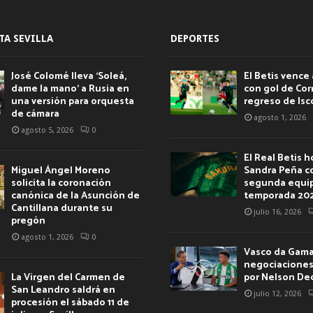
TA SEVILLA
DEPORTES
José Colomé lleva ‘Soleá,
El Betis vence 
dame la mano’ a Rusia en
con gol de Corr
una versión para orquesta
regreso de Isc
de cámara
agosto 1, 2026
agosto 5, 2026
0
El Real Betis 
Miguel Ángel Moreno
Sandra Peña c
solicita la coronación
segunda equip
canónica de la Asunción de
temporada 20
Cantillana durante su
julio 16, 2026
pregón
agosto 1, 2026
0
Vasco da Gama 
negociaciones 
La Virgen del Carmen de
por Nelson De
San Leandro saldrá en
julio 12, 2026
procesión el sábado 11 de