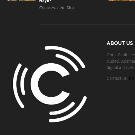
Mayor
julio 25, 2026
0
ABOUT US
Onda Capital es
ciudad. Además 
digital a travé
Contact us:
hol