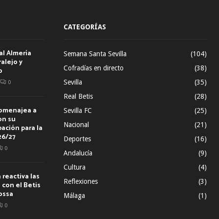
CATEGORÍAS
al Almería
Semana Santa Sevilla
(104)
alejo y
Cofradías en directo
(38)
o
Sevilla
(35)
0
Real Betis
(28)
homenajea a
Sevilla FC
(25)
on su
Nacional
(21)
ación para la
26/27
Deportes
(16)
0
Andalucía
(9)
Cultura
(4)
reactiva las
Reflexiones
(3)
con el Betis
ossa
Málaga
(1)
0