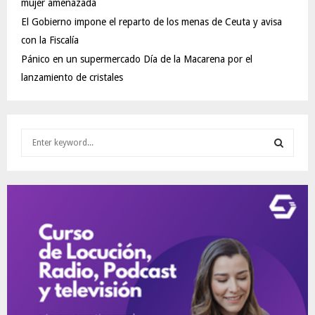
mujer amenazada
El Gobierno impone el reparto de los menas de Ceuta y avisa
con la Fiscalía
Pánico en un supermercado Día de la Macarena por el
lanzamiento de cristales
S
e
a
S
r
c
E
h
f
A
o
r
R
:
C
H