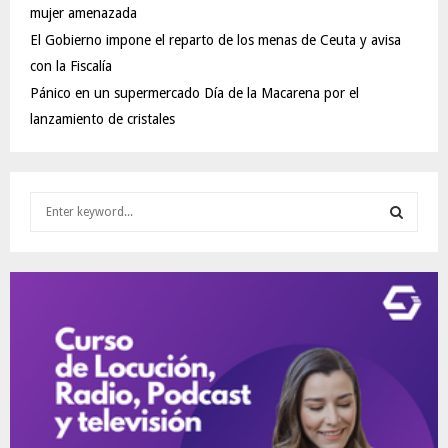
mujer amenazada
El Gobierno impone el reparto de los menas de Ceuta y avisa
con la Fiscalía
Pánico en un supermercado Día de la Macarena por el
lanzamiento de cristales
S
e
a
S
r
c
E
h
f
A
o
r
R
:
C