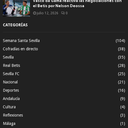
Vasco da Gama reactiva las negociaciones con
el Betis por Nelson Deossa
julio 12, 2026
0
CATEGORÍAS
Semana Santa Sevilla
(104)
Cofradías en directo
(38)
Sevilla
(35)
Real Betis
(28)
Sevilla FC
(25)
Nacional
(21)
Deportes
(16)
Andalucía
(9)
Cultura
(4)
Reflexiones
(3)
Málaga
(1)