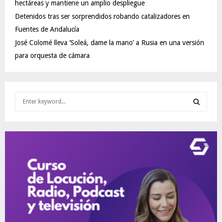
hectáreas y mantiene un amplio despliegue
Detenidos tras ser sorprendidos robando catalizadores en
Fuentes de Andalucía
José Colomé lleva ‘Soleá, dame la mano’ a Rusia en una versión
para orquesta de cámara
S
e
a
S
r
c
E
h
f
A
o
r
R
:
C
H