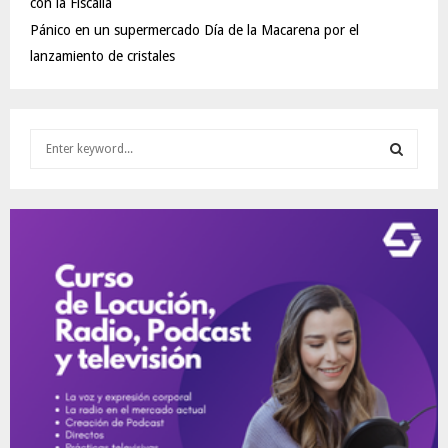
con la Fiscalía
Pánico en un supermercado Día de la Macarena por el
lanzamiento de cristales
S
e
a
S
r
c
E
h
f
A
o
r
R
:
C
H